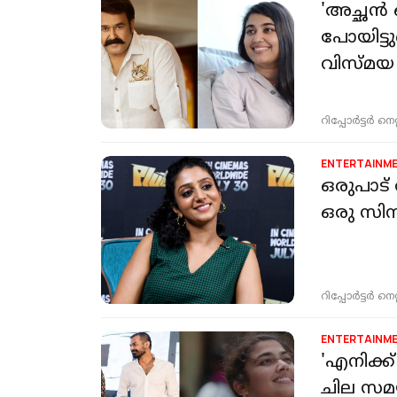
'അച്ഛന്‍
പോയിട്ട
വിസ്മ
റിപ്പോർട്ടർ നെറ്റ്
ENTERTAINM
ഒരുപാട
ഒരു സി
റിപ്പോർട്ടർ നെറ്റ്
ENTERTAINM
'എനിക്ക
ചില സമ