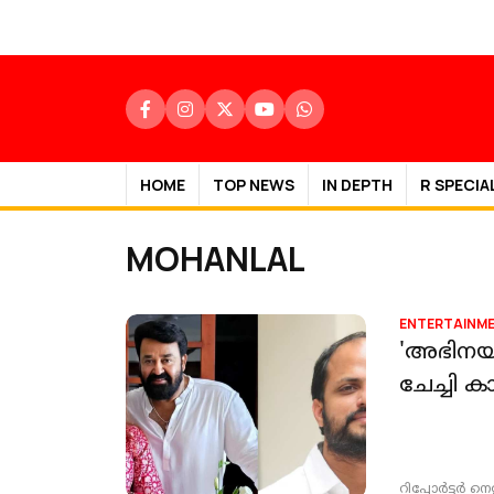
HOME
TOP NEWS
IN DEPTH
R SPECIA
MOHANLAL
ENTERTAINM
'അഭിനയി
ചേച്ചി 
റിപ്പോർട്ടർ നെറ്റ്