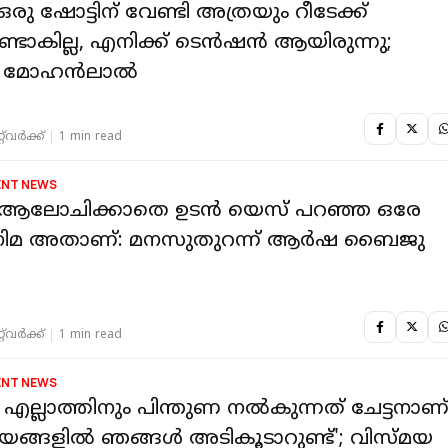
 ഒരു ഷോട്ടിന് വേണ്ടി അത്രയും റീടേക്ക്
ുണ്ടാകില്ല, എനിക്ക് ടെൻഷൻ ആയിരുന്നു;
യ മോഹൻലാൽ
‌വര്‍ക്ക്‌
1 min read
ENT NEWS
് ആലോചിക്കാതെ ഉടൻ യെസ് പറഞ്ഞ ഒരേ
നിമ അതാണ്: മനസുതുറന്ന് ആർഷ ബൈജു
‌വര്‍ക്ക്‌
1 min read
ENT NEWS
് എല്ലാത്തിനും പിന്തുണ നൽകുന്നത് ചേട്ടനാണ്
യങ്ങളിൽ ഞങ്ങൾ അടികൂടാറുണ്ട്'; വിസ്മയ