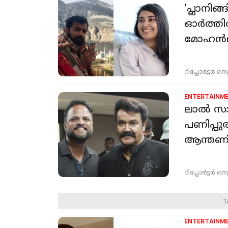
'പ്ലാനിങ്
ഓര്‍ത്തി
മോഹൻ
റിപ്പോർട്ടർ നെറ്റ്
ENTERTAINM
ലാൽ സാ
പണിപ്പു
ആന്തണ
റിപ്പോർട്ടർ നെറ്റ്
T
ENTERTAINM