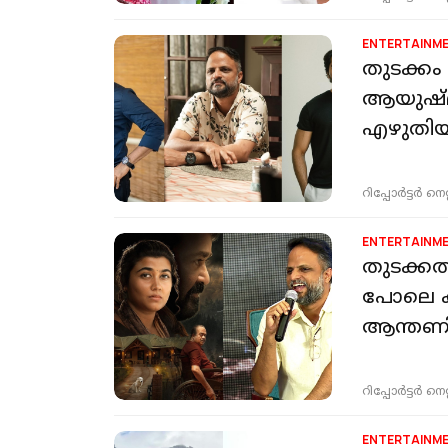
ENTERTAINM
തുടക്കം
ആയുഷ്മാ
എഴുതിയി
റിപ്പോർട്ടർ നെറ്റ്
ENTERTAINM
തുടക്കത
പോലെ കു
ആന്തണ
റിപ്പോർട്ടർ നെറ്റ്
ENTERTAINM