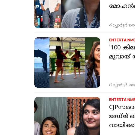
മോഹൻ
റിപ്പോർട്ടർ നെറ്റ്
ENTERTAINM
'100 കി
മുവായ്
റിപ്പോർട്ടർ നെറ്റ്
ENTERTAINM
CJPസമരത
ജഡ്ജ് ച
വായിക്കാ