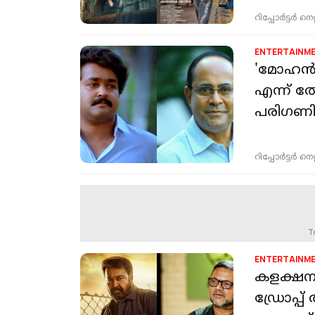
റിപ്പോർട്ടർ നെറ്റ്
ENTERTAINM
'മോഹൻലാ
എന്ന് ത
പരിഗണിച്
റിപ്പോർട്ടർ നെറ്റ്
T
ENTERTAINM
കളക്ഷനു
ഡ്രോപ്പ്