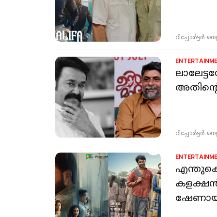
റിപ്പോർട്ടർ നെറ്റ്
ENTERTAINM
ലാലേട്ട
അതിന്റ
റിപ്പോർട്ടർ നെറ്റ്
ENTERTAINM
എന്തുകൊ
കളക്ഷൻ
ഷേണായ