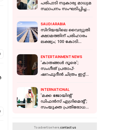
പരിപാടി സ്വകാര്യ മാധ്യമ
സ്ഥാപനം സംഘടിപ്പിച്ചത്,
ഇന്ത്യയ്ക്ക് ബന്ധമില്ല';
വിശദീകരിച്ച് MEA
SAUDI ARABIA
സിറിയയിലെ വൈദ്യുതി
ക്ഷാമത്തിന് പരിഹാരം
ലക്ഷ്യം; 100 കോടി
ഡോളറിന്റെ
സൗരോർജ്ജ
ENTERTAINMENT NEWS
പദ്ധതിയുമായി സൗദി
'കാതങ്ങൾ ദൂരെ';
അറേബ്യ
സംഗീത് പ്രതാപ്-
ഷറഫുദീൻ ചിത്രം ഇറ്റ്സ്
ര
എ മെഡിക്കൽ മിറക്കിൾ
ആദ്യ ഗാനം പുറത്ത്
INTERNATIONAL
'മക്ക ജോയിൻ്റ്
ഡിഫൻസ് എഗ്രിമെൻ്റ്';
സംയുക്ത പ്രതിരോധ
കരാറിൽ ഒപ്പുവെച്ച്
സൗദി അറേബ്യയും
പാകിസ്താനും
To advertise here,
contact us