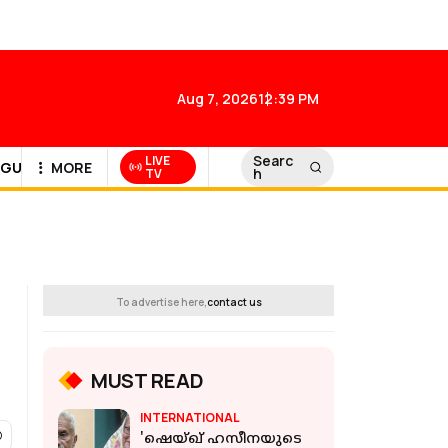
Aug 7, 2026
12:39 PM
Searc
LIVE
GULF NEWS
MORE
h
TV
To advertise here,
contact us
MUST READ
INTERNATIONAL
'ഷെയ്ഖ് ഹസീനയുടെ