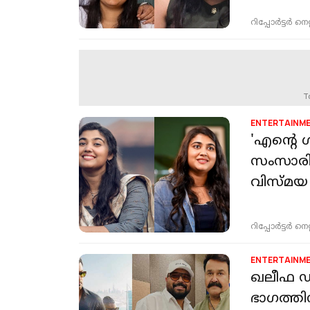
റിപ്പോർട്ടർ നെറ്റ്
T
ENTERTAINM
'എന്റെ 
സംസാരിക
വിസ്മ
റിപ്പോർട്ടർ നെറ്റ്
ENTERTAINM
ഖലീഫ ഡബ
ഭാഗത്തി