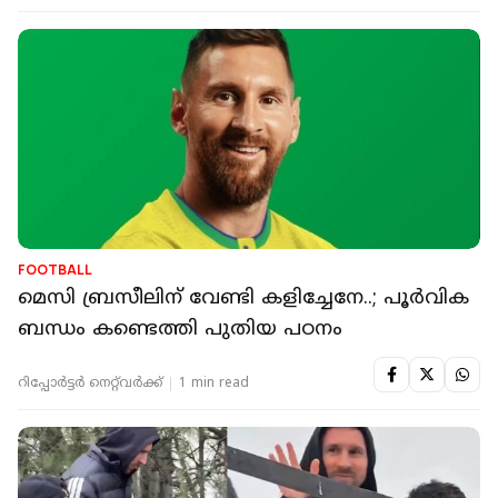
FOOTBALL
മെസി ബ്രസീലിന് വേണ്ടി കളിച്ചേനേ..; പൂർവിക
ബന്ധം കണ്ടെത്തി പുതിയ പഠനം
റിപ്പോർട്ടർ നെറ്റ്‌വര്‍ക്ക്‌
1 min read