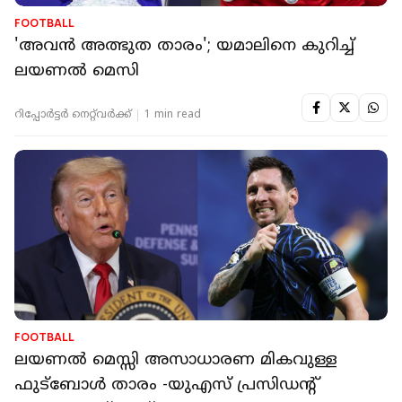
FOOTBALL
'അവൻ അത്ഭുത താരം'; യമാലിനെ കുറിച്ച്
ലയണൽ മെസി
റിപ്പോർട്ടർ നെറ്റ്‌വര്‍ക്ക്‌
1 min read
FOOTBALL
ലയണല്‍ മെസ്സി അസാധാരണ മികവുള്ള
ഫുട്‌ബോള്‍ താരം -യുഎസ് പ്രസിഡന്റ്