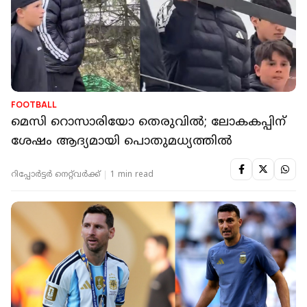
FOOTBALL
മെസി റൊസാരിയോ തെരുവിൽ; ലോകകപ്പിന്
ശേഷം ആദ്യമായി പൊതുമധ്യത്തിൽ
റിപ്പോർട്ടർ നെറ്റ്‌വര്‍ക്ക്‌
1 min read