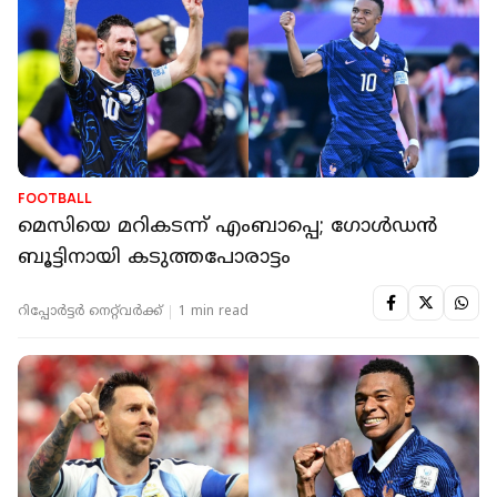
FOOTBALL
മെസിയെ മറികടന്ന് എംബാപ്പെ; ഗോൾഡൻ
ബൂട്ടിനായി കടുത്തപോരാട്ടം
റിപ്പോർട്ടർ നെറ്റ്‌വര്‍ക്ക്‌
1 min read