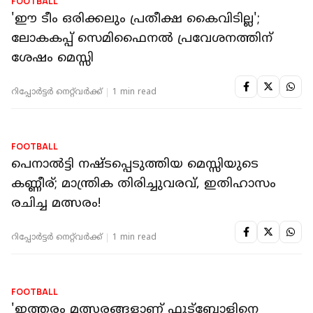
അങ്ങനെയാകണം'; റഫറിയോട് കയര്‍ത്ത്
മെസി
റിപ്പോർട്ടർ നെറ്റ്‌വര്‍ക്ക്‌
1 min read
FOOTBALL
'ഈ ടീം ഒരിക്കലും പ്രതീക്ഷ കൈവിടില്ല';
ലോകകപ്പ് സെമിഫൈനല്‍ പ്രവേശനത്തിന്
ശേഷം മെസ്സി