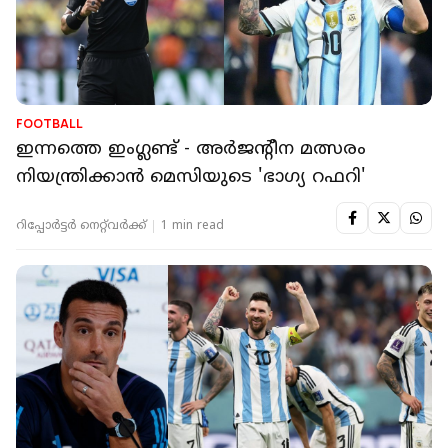
FOOTBALL
ഇന്നത്തെ ഇംഗ്ലണ്ട് - അർജന്റീന മത്സരം
നിയന്ത്രിക്കാൻ മെസിയുടെ 'ഭാഗ്യ റഫറി'
റിപ്പോർട്ടർ നെറ്റ്‌വര്‍ക്ക്‌
1 min read