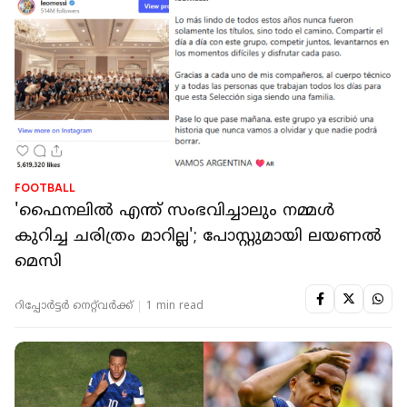
FOOTBALL
'ഫൈനലിൽ എന്ത് സംഭവിച്ചാലും നമ്മൾ
കുറിച്ച ചരിത്രം മാറില്ല'; പോസ്റ്റുമായി ലയണൽ
മെസി
റിപ്പോർട്ടർ നെറ്റ്‌വര്‍ക്ക്‌
1 min read