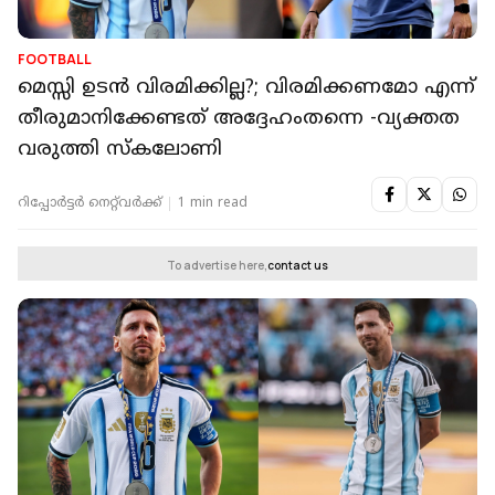
FOOTBALL
മെസ്സി ഉടന്‍ വിരമിക്കില്ല?; വിരമിക്കണമോ എന്ന്
തീരുമാനിക്കേണ്ടത് അദ്ദേഹംതന്നെ -വ്യക്തത
വരുത്തി സ്‌കലോണി
റിപ്പോർട്ടർ നെറ്റ്‌വര്‍ക്ക്‌
1 min read
To advertise here,
contact us