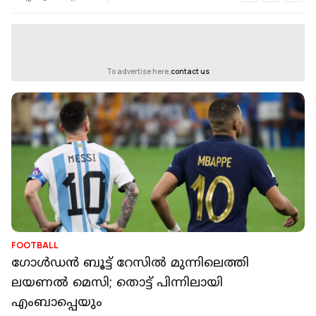
To advertise here,
contact us
FOOTBALL
ഗോൾഡൻ ബൂട്ട് റേസിൽ മുന്നിലെത്തി
ലയണൽ മെസി; തൊട്ട് പിന്നിലായി
എംബാപ്പെയും