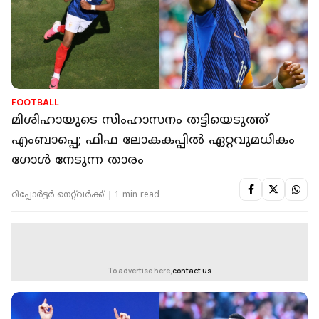
FOOTBALL
മിശിഹായുടെ സിംഹാസനം തട്ടിയെടുത്ത്
എംബാപ്പെ; ഫിഫ ലോകകപ്പിൽ ഏറ്റവുമധികം
ഗോൾ നേടുന്ന താരം
റിപ്പോർട്ടർ നെറ്റ്‌വര്‍ക്ക്‌
1 min read
To advertise here,
contact us