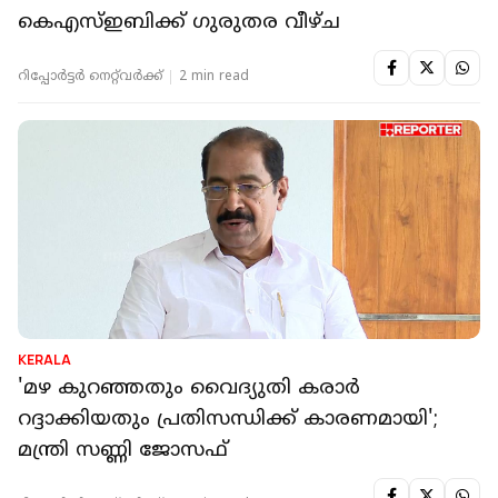
കെഎസ്ഇബിക്ക് ഗുരുതര വീഴ്ച
റിപ്പോർട്ടർ നെറ്റ്‌വര്‍ക്ക്‌
2 min read
KERALA
'മഴ കുറഞ്ഞതും വൈദ്യുതി കരാര്‍
റദ്ദാക്കിയതും പ്രതിസന്ധിക്ക് കാരണമായി';
മന്ത്രി സണ്ണി ജോസഫ്