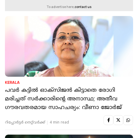
To advertise here,
contact us
KERALA
പവർ കട്ടിൽ ഓക്‌സിജൻ കിട്ടാതെ രോഗി
മരിച്ചത് സർക്കാരിന്റെ അനാസ്ഥ; അതീവ
ഗൗരവതരമായ സാഹചര്യം: വീണാ ജോർജ്
റിപ്പോർട്ടർ നെറ്റ്‌വര്‍ക്ക്‌
4 min read