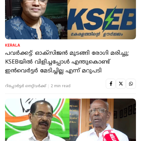
KERALA
പവർക്കട്ട്: ഓക്‌സിജൻ മുടങ്ങി രോഗി മരിച്ചു;
KSEBയിൽ വിളിച്ചപ്പോൾ എന്തുകൊണ്ട്
ഇൻവെർട്ടർ മേടിച്ചില്ല എന്ന് മറുപടി
റിപ്പോർട്ടർ നെറ്റ്‌വര്‍ക്ക്‌
2 min read