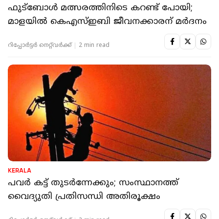
ഫുട്‌ബോള്‍ മത്സരത്തിനിടെ കറണ്ട് പോയി;
മാളയില്‍ കെഎസ്ഇബി ജീവനക്കാരന് മര്‍ദനം
റിപ്പോർട്ടർ നെറ്റ്‌വര്‍ക്ക്‌
2 min read
KERALA
പവര്‍ കട്ട് തുടര്‍ന്നേക്കും; സംസ്ഥാനത്ത്
വൈദ്യുതി പ്രതിസന്ധി അതിരൂക്ഷം