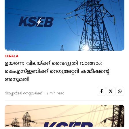
MALAPPURAM
മലപ്പുറത്ത് പോസ്റ്റ് ഒടിഞ്ഞ് വീണ് കെഎസ്ഇബി
ജീവനക്കാരൻ മരിച്ചു
റിപ്പോർട്ടർ നെറ്റ്‌വര്‍ക്ക്‌
1 min read
KERALA
ഉയര്‍ന്ന വിലയ്ക്ക് വൈദ്യുതി വാങ്ങാം:
കെഎസ്ഇബിക്ക് റെഗുലേറ്ററി കമ്മീഷന്റെ