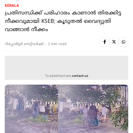
KERALA
പ്രതിസന്ധിക്ക് പരിഹാരം കാണാന്‍ തിരക്കിട്ട
നീക്കവുമായി KSEB; കൂടുതല്‍ വൈദ്യുതി
വാങ്ങാന്‍ നീക്കം
റിപ്പോർട്ടർ നെറ്റ്‌വര്‍ക്ക്‌
2 min read
To advertise here,
contact us