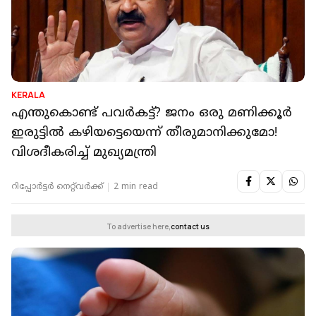
KERALA
എന്തുകൊണ്ട് പവർകട്ട്? ജനം ഒരു മണിക്കൂർ
ഇരുട്ടിൽ കഴിയട്ടെയെന്ന് തീരുമാനിക്കുമോ!
വിശദീകരിച്ച് മുഖ്യമന്ത്രി
റിപ്പോർട്ടർ നെറ്റ്‌വര്‍ക്ക്‌
2 min read
To advertise here,
contact us