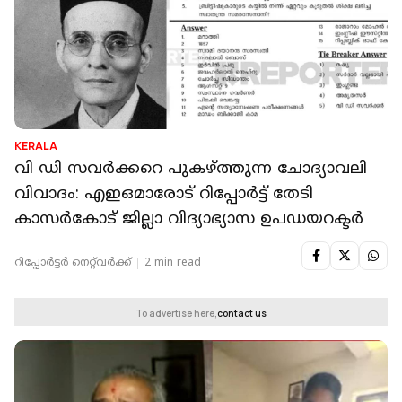
KERALA
വി ഡി സവർക്കറെ പുകഴ്ത്തുന്ന ചോദ്യാവലി
വിവാദം: എഇഒമാരോട് റിപ്പോർട്ട് തേടി
കാസർകോട് ജില്ലാ വിദ്യാഭ്യാസ ഉപഡയറക്ടർ
റിപ്പോർട്ടർ നെറ്റ്‌വര്‍ക്ക്‌
2 min read
To advertise here,
contact us