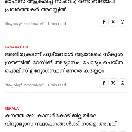
KERALA
പ്രിയദര്‍ശിനി പദ്ധതി മൂലം കടുത്ത പ്രതിസന്ധി:
കാസര്‍കോട് ഇന്ന് സ്വകാര്യ ബസ് പണിമുടക്ക്
റിപ്പോർട്ടർ നെറ്റ്‌വര്‍ക്ക്‌
2 min read