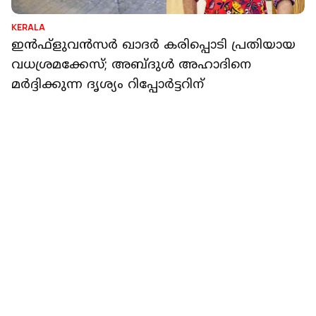
ഗ്രൗണ്ടില്‍ റേസിങ് അഭ്യാസം; ചോദ്യം ചെയ്ത
പൊലീസ് ഉദ്യോഗസ്ഥന് നേരെ കയ്യേറ്റം
റിപ്പോർട്ടർ നെറ്റ്‌വര്‍ക്ക്‌
1 min read
KERALA
കനത്ത മഴ; കാസര്‍കോട് ജില്ലയിലെ
വിദ്യാഭ്യാസ സ്ഥാപനങ്ങള്‍ക്ക് നാളെ അവധി