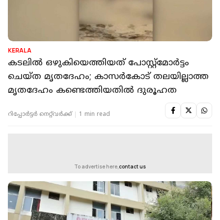
KERALA
കടലില്‍ ഒഴുകിയെത്തിയത് പോസ്റ്റ്‌മോര്‍ട്ടം
ചെയ്ത മൃതദേഹം; കാസര്‍കോട് തലയില്ലാത്ത
മൃതദേഹം കണ്ടെത്തിയതില്‍ ദുരൂഹത
റിപ്പോർട്ടർ നെറ്റ്‌വര്‍ക്ക്‌
1 min read
To advertise here,
contact us