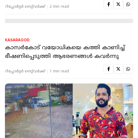
KASARAGOD
കാസർകോട് സിപിഐഎം ലോക്കൽ കമ്മിറ്റി
ഓഫീസ് ആക്രമിച്ച സംഭവം; രണ്ട് ബിജെപി
പ്രവർത്തകർ അറസ്റ്റിൽ
റിപ്പോർട്ടർ നെറ്റ്‌വര്‍ക്ക്‌
1 min read
KASARAGOD
അതിരുകടന്ന് ഫുട്ബോൾ ആവേശം: സ്‌കൂൾ