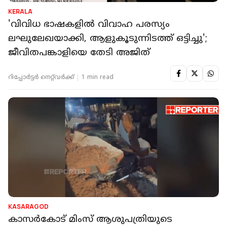
KERALA
'വിവിധ ഭാഷകളിൽ വിവാഹ പരസ്യം
ലഘുലേഖയാക്കി, ആളുകൂടുന്നിടത്ത് ഒട്ടിച്ചു';
ജീവിതപങ്കാളിയെ തേടി അജിത്
റിപ്പോർട്ടർ നെറ്റ്‌വര്‍ക്ക്‌
1 min read
KASARAGOD
കാസര്‍കോട് മിംസ് ആശുപത്രിയുടെ