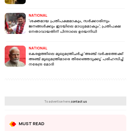
NATIONAL
'ശക്തമായ പ്രതിപക്ഷമാകും, സർക്കാരിനും
ജനങ്ങൾക്കും ഇടയിലെ മാധ്യമമാകും'; പ്രതിപക്ഷ
നേതാവായതിന് പിന്നാലെ ഉദയനിധി
NATIONAL
കേരളത്തിലെ മുഖ്യമന്ത്രിചർച്ച:'അഞ്ച് വർഷത്തേക്ക്
അഞ്ച് മുഖ്യമന്ത്രിമാരെ തിരഞ്ഞെടുക്കൂ' പരിഹസിച്ച്
നരേന്ദ്ര മോദി
To advertise here,
contact us
MUST READ