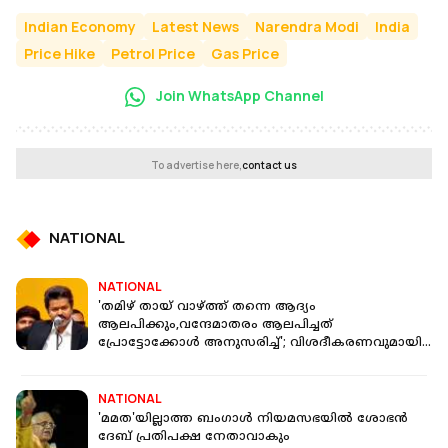
Indian Economy
Latest News
Narendra Modi
India
Price Hike
Petrol Price
Gas Price
Join WhatsApp Channel
To advertise here,
contact us
NATIONAL
NATIONAL
'തമിഴ് തായ് വാഴ്ത്ത് തന്നെ ആദ്യം
ആലപിക്കും,വന്ദേമാതരം ആലപിച്ചത്
പ്രോട്ടോക്കോൾ അനുസരിച്ച്'; വിശദീകരണവുമായി
TVK
NATIONAL
'മമത'യില്ലാത്ത ബംഗാൾ നിയമസഭയിൽ ശോഭൻ
ദേബ് പ്രതിപക്ഷ നേതാവാകും