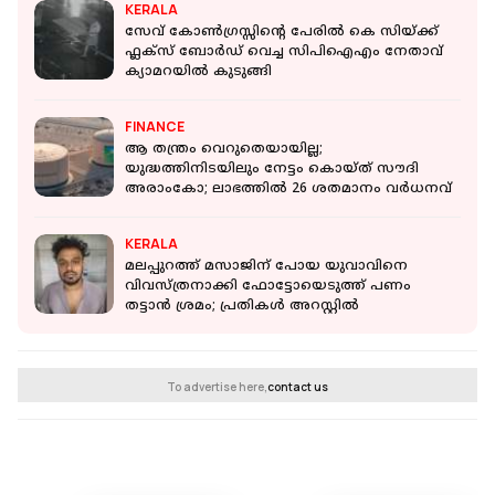
KERALA
സേവ് കോൺഗ്രസ്സിന്‍റെ പേരിൽ കെ സിയ്ക്ക്
ഫ്ലക്സ് ബോര്‍ഡ് വെച്ച സിപിഐഎം നേതാവ്
ക്യാമറയിൽ കുടുങ്ങി
FINANCE
ആ തന്ത്രം വെറുതെയായില്ല;
യുദ്ധത്തിനിടയിലും നേട്ടം കൊയ്ത് സൗദി
അരാംകോ; ലാഭത്തിൽ 26 ശതമാനം വർധനവ്
KERALA
മലപ്പുറത്ത് മസാജിന് പോയ യുവാവിനെ
വിവസ്ത്രനാക്കി ഫോട്ടോയെടുത്ത് പണം
തട്ടാൻ ശ്രമം; പ്രതികൾ അറസ്റ്റിൽ
To advertise here,
contact us