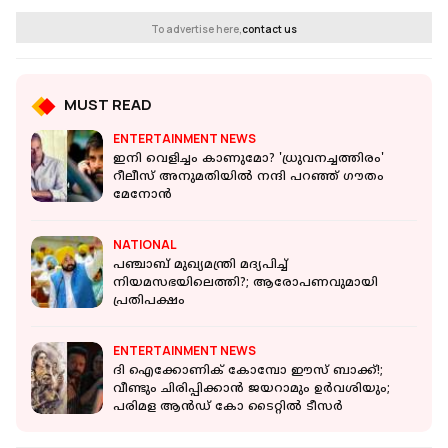
To advertise here,
contact us
MUST READ
ENTERTAINMENT NEWS
ഇനി വെളിച്ചം കാണുമോ? 'ധ്രുവനച്ചത്തിരം'
റീലീസ് അനുമതിയിൽ നന്ദി പറഞ്ഞ് ഗൗതം
മേനോൻ
NATIONAL
പഞ്ചാബ് മുഖ്യമന്ത്രി മദ്യപിച്ച്
നിയമസഭയിലെത്തി?; ആരോപണവുമായി
പ്രതിപക്ഷം
ENTERTAINMENT NEWS
ദി ഐക്കോണിക് കോമ്പോ ഈസ് ബാക്ക്!;
വീണ്ടും ചിരിപ്പിക്കാൻ ജയറാമും ഉർവശിയും;
പരിമള ആൻഡ് കോ ടൈറ്റിൽ ടീസർ