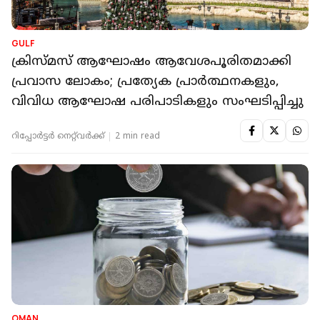
GULF
ക്രിസ്മസ് ആഘോഷം ആവേശപൂരിതമാക്കി
പ്രവാസ ലോകം; പ്രത്യേക പ്രാർത്ഥനകളും,
വിവിധ ആഘോഷ പരിപാടികളും സംഘടിപ്പിച്ചു
റിപ്പോർട്ടർ നെറ്റ്‌വര്‍ക്ക്‌
2 min read
OMAN