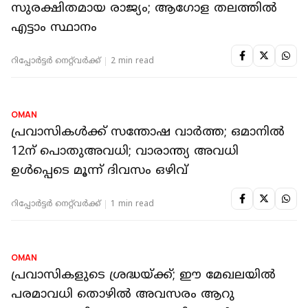
QATAR
പ്രവാസികൾക്ക് മധ്യേഷ്യയിലെ ഏറ്റവും
സുരക്ഷിതമായ രാജ്യം; ആഗോള തലത്തിൽ
എട്ടാം സ്ഥാനം
റിപ്പോർട്ടർ നെറ്റ്‌വര്‍ക്ക്‌
2 min read