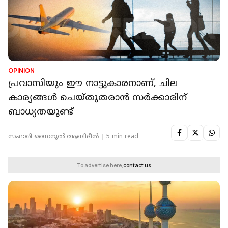
OPINION
പ്രവാസിയും ഈ നാട്ടുകാരനാണ്, ചില
കാര്യങ്ങൾ ചെയ്തുതരാൻ സർക്കാരിന്
ബാധ്യതയുണ്ട്
സഫാരി സൈനുല്‍ ആബിദീന്‍
5 min read
To advertise here,
contact us