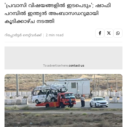
'പ്രവാസി വിഷയങ്ങളിൽ ഇടപെടും'; ഷാഫി
പറമ്പിൽ ഇന്ത്യൻ അംബാസഡറുമായി
കൂടിക്കാഴ്ച നടത്തി
റിപ്പോർട്ടർ നെറ്റ്‌വര്‍ക്ക്‌
2 min read
To advertise here,
contact us