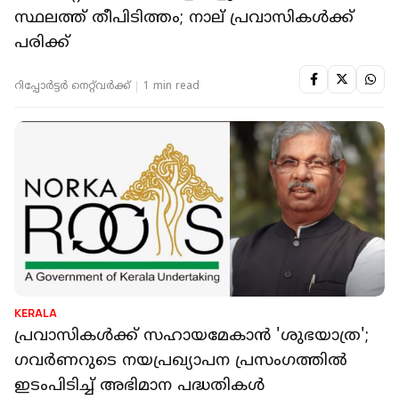
സ്ഥലത്ത് തീപിടിത്തം; നാല് പ്രവാസികൾക്ക്
പരിക്ക്
റിപ്പോർട്ടർ നെറ്റ്‌വര്‍ക്ക്‌
1 min read
KERALA
പ്രവാസികള്‍ക്ക് സഹായമേകാൻ 'ശുഭയാത്ര';
ഗവർണറുടെ നയപ്രഖ്യാപന പ്രസംഗത്തിൽ
ഇടംപിടിച്ച് അഭിമാന പദ്ധതികൾ