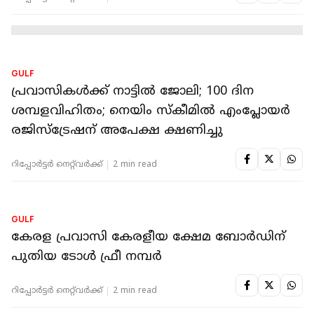
പ്രവാസികളുടെ ശ്രദ്ധയ്ക്ക്; ഈ മേഖലയിൽ
പരമാവധി തൊഴിൽ അവസരം ആറു
ശതമാനം, നിയന്ത്രണവുമായി ഒമാൻ
റിപ്പോർട്ടർ നെറ്റ്‌വര്‍ക്ക്‌
1 min read
UAE
യുഎഇയിൽ പൊതുമാപ്പ് നീട്ടില്ല; സമയപരിധി
ഈ മാസം 31ന് അവസാനിക്കും,