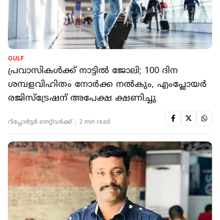
GULF
പ്രവാസികള്‍ക്ക് നാട്ടില്‍ ജോലി; 100 ദിന
ശമ്പളവിഹിതം നോ‍ർക്ക നൽകും, എംപ്ലോയർ
രജിസ്ട്രേഷന് അപേക്ഷ ക്ഷണിച്ചു
റിപ്പോർട്ടർ നെറ്റ്‌വര്‍ക്ക്‌
2 min read