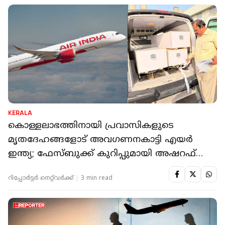
KERALA
കൊള്ളലാഭത്തിനായി പ്രവാസികളുടെ
മൃതദേഹങ്ങളോട് അവഗണനകാട്ടി എയര്‍
ഇന്ത്യ; ഫേസ്ബുക്ക് കുറിപ്പുമായി അഷറഫ്
താമരശ്ശേരി
റിപ്പോർട്ടർ നെറ്റ്‌വര്‍ക്ക്‌
3 min read