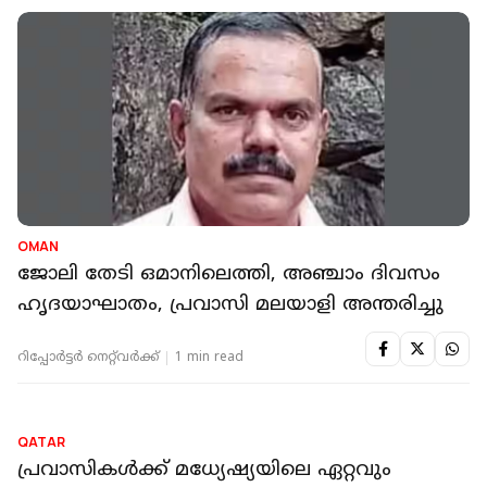
OMAN
ജോലി തേടി ഒമാനിലെത്തി, അഞ്ചാം ദിവസം
ഹൃദയാഘാതം, പ്രവാസി മലയാളി അന്തരിച്ചു
റിപ്പോർട്ടർ നെറ്റ്‌വര്‍ക്ക്‌
1 min read