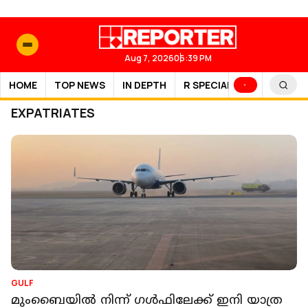
Aug 7, 2026
06:39 PM
HOME
TOP NEWS
IN DEPTH
R SPECIAL
SPORTS
EXPATRIATES
GULF
മുംബൈയിൽ നിന്ന് ഗൾഫിലേക്ക് ഇനി യാത്ര