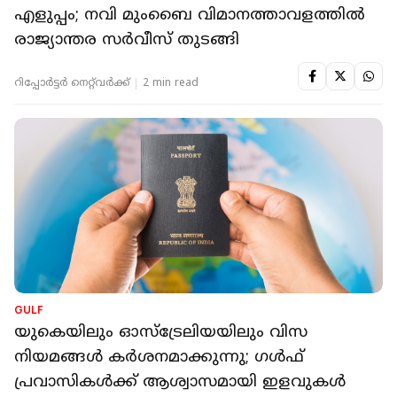
എളുപ്പം; നവി മുംബൈ വിമാനത്താവളത്തിൽ
രാജ്യാന്തര സർവീസ് തുടങ്ങി
റിപ്പോർട്ടർ നെറ്റ്‌വര്‍ക്ക്‌
2 min read
GULF
യുകെയിലും ഓസ്‌ട്രേലിയയിലും വിസ
നിയമങ്ങൾ കർശനമാക്കുന്നു; ഗൾഫ്
പ്രവാസികൾക്ക് ആശ്വാസമായി ഇളവുകൾ