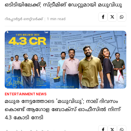
ഒടിടിയിലേക്ക്; സ്ട്രീമിങ് ഡേറ്റുമായി മധുവിധു
റിപ്പോർട്ടർ നെറ്റ്‌വര്‍ക്ക്‌
1 min read
ENTERTAINMENT NEWS
മധുര നേട്ടത്തോടെ 'മധുവിധു'; നാല് ദിവസം
കൊണ്ട് ആഗോള ബോക്‌സ് ഓഫീസില്‍ നിന്ന്
4.3 കോടി നേടി