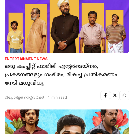
ENTERTAINMENT NEWS
ഒരു കംപ്ലീറ്റ് ഫാമിലി എന്റർടെയ്‌നർ,
പ്രകടനങ്ങളും ഗംഭീരം; മികച്ച പ്രതികരണം
നേടി മധുവിധു
റിപ്പോർട്ടർ നെറ്റ്‌വര്‍ക്ക്‌
1 min read