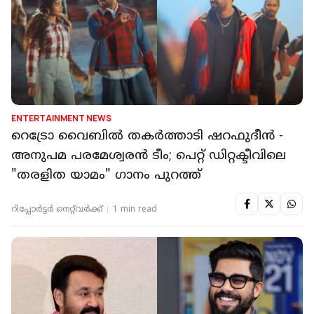
ENTERTAINMENT NEWS
റെട്രോ വൈബിൽ തകർത്താടി ഷറഫുദീൻ -
അനുപമ പരമേശ്വരൻ ടീം; പെറ്റ് ഡിറ്റക്ടീവിലെ
"തരളിത യാമം" ഗാനം പുറത്ത്
റിപ്പോർട്ടർ നെറ്റ്‌വര്‍ക്ക്‌
1 min read