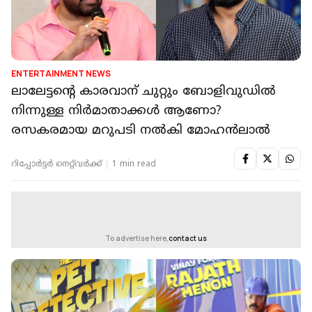
ENTERTAINMENT NEWS
ലാലേട്ടന്റെ കാരവാന് ചുറ്റും ബോളിവുഡിൽ
നിന്നുള്ള നിർമാതാക്കൾ ആണോ?
രസകരമായ മറുപടി നൽകി മോഹൻലാൽ
റിപ്പോർട്ടർ നെറ്റ്‌വര്‍ക്ക്‌
1 min read
To advertise here,
contact us