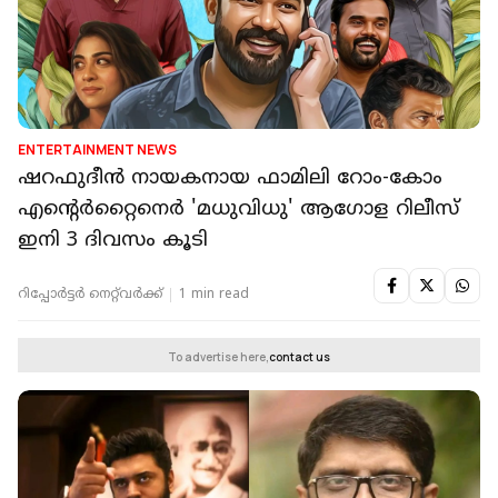
ENTERTAINMENT NEWS
ഷറഫുദീൻ നായകനായ ഫാമിലി റോം-കോം
എന്റെർറ്റൈനെർ 'മധുവിധു' ആഗോള റിലീസ്
ഇനി 3 ദിവസം കൂടി
റിപ്പോർട്ടർ നെറ്റ്‌വര്‍ക്ക്‌
1 min read
To advertise here,
contact us