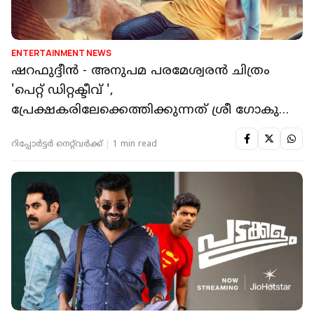
ENTERTAINMENT NEWS
ഷറഫുദ്ദീൻ - അനുപമ പരമേശ്വരൻ ചിത്രം
'പെറ്റ് ഡിറ്റക്ടീവ് ',
പ്രേക്ഷകരിലേക്കെത്തിക്കുന്നത് ശ്രീ ഗോകുലം
മൂവീസ്
റിപ്പോർട്ടർ നെറ്റ്‌വര്‍ക്ക്‌
1 min read