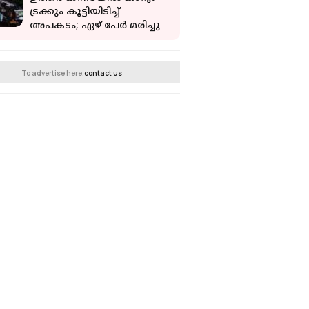
ട്രക്കും കൂട്ടിയിടിച്ച്
അപകടം; ഏഴ് പേര്‍ മരിച്ചു
To advertise here,
contact us