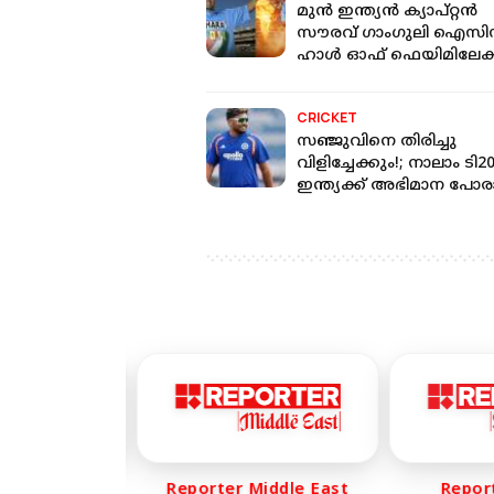
മുന്‍ ഇന്ത്യന്‍ ക്യാപ്റ്റന്‍
സൗരവ് ഗാംഗുലി ഐസി
ഹാള്‍ ഓഫ് ഫെയിമിലേക്
CRICKET
സഞ്ജുവിനെ തിരിച്ചു
വിളിച്ചേക്കും!; നാലാം ടി2
ഇന്ത്യക്ക് അഭിമാന പോരാട
മാറ്റങ്ങൾ ഉറപ്പ്
r Life
Reporter Middle East
Reporte