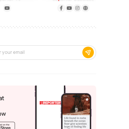
at
ow