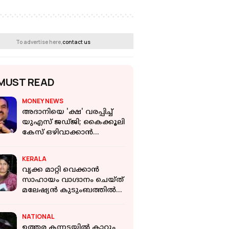
To advertise here,
contact us
MUST READ
MONEY NEWS
അദാനിയെ 'ക്ഷ' വരപ്പിച്ച്
യുഎസ് ജഡ്ജി; കൈക്കൂലി
കേസ് ഒഴിവാക്കാൻ
ഉത്തരങ്ങൾ
എഴുതിനൽകാൻ ആവശ്യം
KERALA
വൃക്ക മാറ്റി വെക്കാന്‍
സാഹായം വാഗ്ദാനം ചെയ്ത്
മലേഷ്യന്‍ കുടുംബത്തില്‍
നിന്ന് 50 ലക്ഷം തട്ടിയതായി
പരാതി
NATIONAL
ഉത്തര കന്നടയില്‍ കാറും