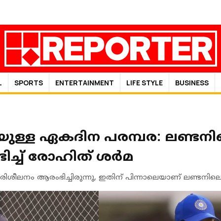
L
SPORTS
ENTERTAINMENT
LIFE STYLE
BUSINESS
യുള്ള ഏകദിന പരമ്പര: ലണ്ടനി
്ച് രോഹിത് ശര്‍മ
ിശീലനം ആരംഭിച്ചിരുന്നു, ഇതിന് പിന്നാലെയാണ് ലണ്ടനില