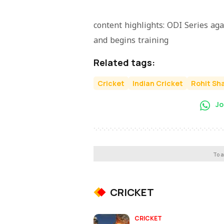
content highlights: ODI Series ag
and begins training
Related tags:
Cricket
Indian Cricket
Rohit Sh
Jo
To a
CRICKET
CRICKET