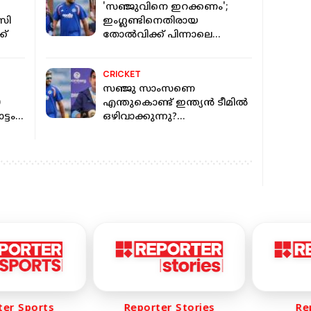
'സഞ്ജുവിനെ ഇറക്കണം';
സി
ഇംഗ്ലണ്ടിനെതിരായ
ക്
തോൽവിക്ക് പിന്നാലെ
ചാന്റിങുമായി ആരാധകർ
CRICKET
സഞ്ജു സാംസണെ
0
എന്തുകൊണ്ട് ഇന്ത്യൻ ടീമിൽ
്ടം;
ഒഴിവാക്കുന്നു?
മറുപടിയുമായി പരിശീലകൻ
ഗൗതം ഗംഭീർ
r Sports
Reporter Stories
Repo