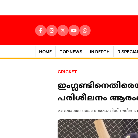
HOME
TOP NEWS
IN DEPTH
R SPECIA
CRICKET
ഇംഗ്ലണ്ടിനെതിരെ
പരിശീലനം ആരംഭിച
നേരത്തെ തന്നെ രോഹിത് ശര്‍മ പര