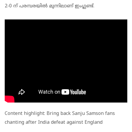
2-0 ന് പരമ്പരയിൽ മുന്നിലാണ് ഇംഗ്ലണ്ട്.
Content highlight: Bring back Sanju Samson fans
chanting after India defeat against England