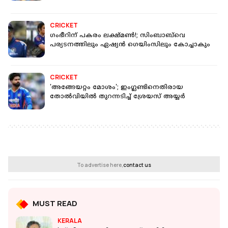
CRICKET
ഗംഭീറിന് പകരം ലക്ഷ്മൺ!; സിംബാബ്‌വെ
പര്യടനത്തിലും ഏഷ്യൻ ഗെയിംസിലും കോച്ചാകും
CRICKET
'അങ്ങേയറ്റം മോശം'; ഇംഗ്ലണ്ടിനെതിരായ
തോൽ‌വിയിൽ തുറന്നടിച്ച് ശ്രേയസ് അയ്യർ
To advertise here,
contact us
MUST READ
KERALA