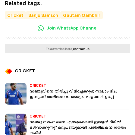
Related tags:
Cricket
Sanju Samson
Gautam Gambhir
Join WhatsApp Channel
To advertise here,
contact us
CRICKET
CRICKET
സഞ്ജുവിനെ തിരിച്ചു വിളിച്ചേക്കും!; നാലാം ടി20
ഇന്ത്യക്ക് അഭിമാന പോരാട്ടം; മാറ്റങ്ങൾ ഉറപ്പ്
CRICKET
സഞ്ജു സാംസണെ എന്തുകൊണ്ട് ഇന്ത്യൻ ടീമിൽ
ഒഴിവാക്കുന്നു? മറുപടിയുമായി പരിശീലകൻ ഗൗതം
ഗംഭീർ