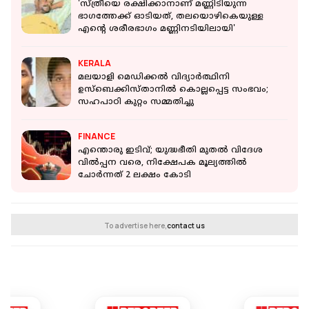
'സ്ത്രീയെ രക്ഷിക്കാനാണ് മണ്ണിടിയുന്ന
ഭാഗത്തേക്ക് ഓടിയത്, തലയൊഴികെയുള്ള
എന്റെ ശരീരഭാഗം മണ്ണിനടിയിലായി'
KERALA
മലയാളി മെഡിക്കല്‍ വിദ്യാര്‍ത്ഥിനി
ഉസ്‌ബെക്കിസ്താനില്‍ കൊല്ലപ്പെട്ട സംഭവം;
സഹപാഠി കുറ്റം സമ്മതിച്ചു
FINANCE
എന്തൊരു ഇടിവ്; യുദ്ധഭീതി മുതൽ വിദേശ
വിൽപ്പന വരെ, നിക്ഷേപക മൂല്യത്തില്‍
ചോർന്നത് 2 ലക്ഷം കോടി
To advertise here,
contact us