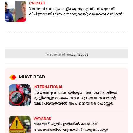
CRICKET
'വൈഭവിനൊപ്പം കളിക്കുന്നു എന്ന് പറയുന്നത്
വിചിത്രമായിട്ടാണ് തോന്നുന്നത്'; ജേക്കബ് ബേഥല്‍
To advertise here,
contact us
MUST READ
INTERNATIONAL
ആയത്തുള്ള ഖമനയിയുടെ ശവമഞ്ചം ഷിയാ
മുസ്ലിങ്ങളുടെ മതപഠന കേന്ദ്രമായ ഖോമിൽ;
വിലാപയാത്രയിൽ ട്രംപിനെതിരെ പോസ്റ്റർ
WAYANAD
വയനാട് പുല്‍പ്പള്ളിയില്‍ ബൈക്ക്
അപകടത്തില്‍ യുവാവിന് ദാരുണാന്ത്യം