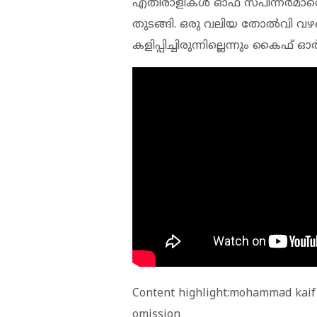
എതിരാളികൾ ഓഫ് സ്പിന്നർമാര
തുടങ്ങി. ഒരു വലിയ തോൽവി വഴങ
കളിപ്പിച്ചിരുന്നില്ലെന്നും കൈഫ് ഓർമ്മ
Content highlight:mohammad kaif 
omission