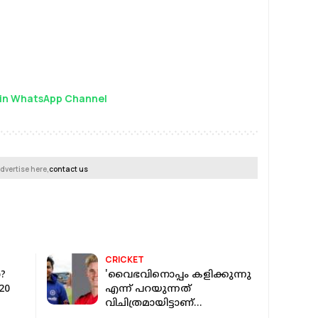
in WhatsApp Channel
dvertise here,
contact us
CRICKET
?
'വൈഭവിനൊപ്പം കളിക്കുന്നു
ി20
എന്ന് പറയുന്നത്
വിചിത്രമായിട്ടാണ്
തോന്നുന്നത്'; ജേക്കബ്