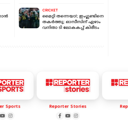
ബേഥല്‍
CRICKET
ഞാൻ
മൈറ്റി തന്നെയാ!; ഇംഗ്ലണ്ടിനെ
തകർത്തു; ഓസീസിന് ഏഴാം
വനിതാ ടി ലോകകപ്പ് കിരീടം
ൈറൽ
r Sports
Reporter Stories
Repo