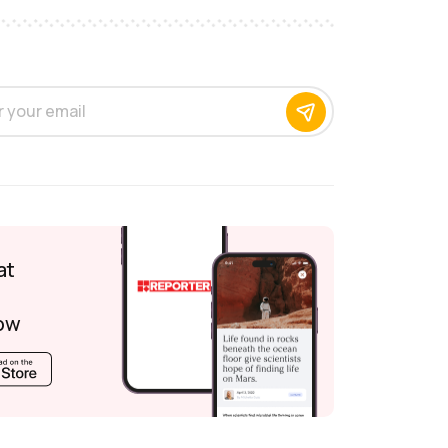
at
ow