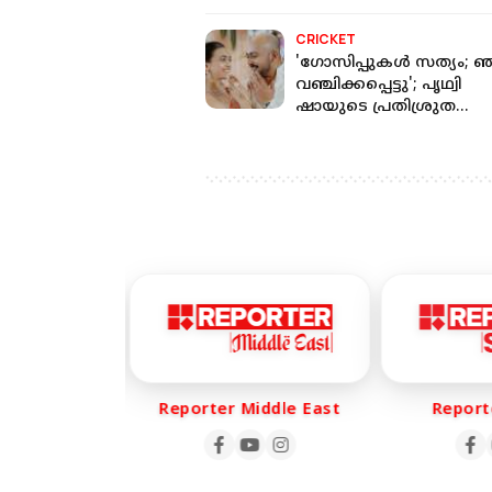
CRICKET
'ഗോസിപ്പുകൾ സത്യം; 
വഞ്ചിക്കപ്പെട്ടു'; പൃഥ്വി
ഷായുടെ പ്രതിശ്രുത
വധുവിന്‍റെ പോസ്റ്റ് വ
 Life
Reporter Middle East
Reporte