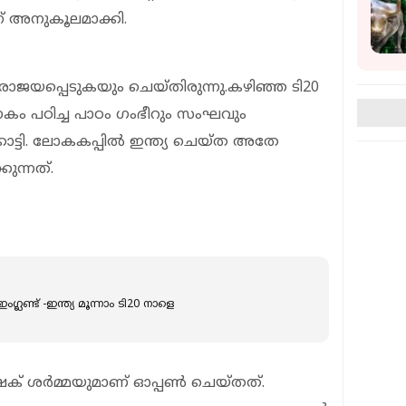
് അനുകൂലമാക്കി.
് പരാജയപ്പെടുകയും ചെയ്തിരുന്നു.കഴിഞ്ഞ ടി20
കം പഠിച്ച പാഠം ഗംഭീറും സംഘവും
കാട്ടി. ലോകകപ്പിൽ ഇന്ത്യ ചെയ്ത അതേ
ുന്നത്.
്ലണ്ട് -ഇന്ത്യ മൂന്നാം ടി20 നാളെ
് ശർമ്മയുമാണ് ഓപ്പൺ ചെയ്തത്.