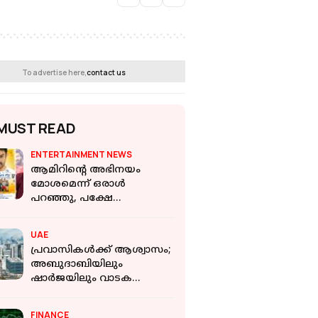
To advertise here,
contact us
MUST READ
ENTERTAINMENT NEWS
ആമിറിൻ്റെ അഭിനയം
മോശമെന്ന് ഒരാൾ
പറഞ്ഞു, പക്ഷേ
അദ്ദേഹത്തിന്റെ മറുപടി
അത്ഭുതപ്പെടുത്തി: വിഷ്ണു
UAE
വിശാൽ
പ്രവാസികൾക്ക് ആശ്വാസം;
അബുദാബിയിലും
ഷാർജയിലും വാടക
കുറഞ്ഞു, അജ്മാനിൽ
തിരിച്ചടി
FINANCE