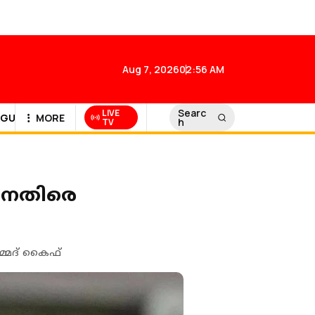
Aug 7, 2026
02:56 AM
Searc
LIVE
GULF NEWS
MORE
h
TV
ിനെതിരെ
മ്മദ് കൈഫ്