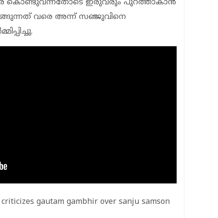
െ കൊണ്ടുവന്നതോടെ ഇരുവരും പുറത്താകാൻ
്ങുന്നത് വരെ അന്ന് സഞ്ജുവിനെ
ിപ്പിച്ചു.
criticizes gautam gambhir over sanju samson