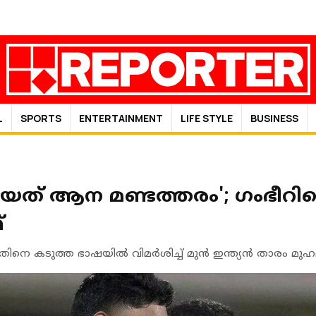
L
SPORTS
ENTERTAINMENT
LIFE STYLE
BUSINESS
റിയത് ആന മണ്ടത്തരം'; ഗംഭീറ
്
തിനെ കടുത്ത ഭാഷയിൽ വിമർശിച്ച് മുൻ ഇന്ത്യൻ താരം മുഹ