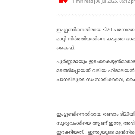
1 min read|06 Jul 2026, 06:12 
ഇംഗ്ലണ്ടിനെതിരായ ടി20 പരമ്പ
മാറ്റി നിർത്തിയതിനെ കടുത്ത ഭാ
കൈഫ്.
പൂർണ്ണമായും ഇടംകൈയ്യൻമാരായ ഓ
മടങ്ങിപ്പോയത് വലിയ ഹിമാലയൻ മ
ചാനലിലൂടെ സംസാരിക്കവെ, കൈഫ്
ഇംഗ്ലണ്ടിനെതിരായ രണ്ടാം ടി
സൂര്യവംശിയെ ആണ് ഇന്ത്യ അഭി
ഇറക്കിയത്. . ഇന്ത്യയുടെ മുൻന