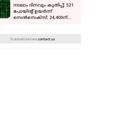
നാലാം ദിനവും കുതിപ്പ്; 521
പോയിന്റ് ഉയർന്ന്
സെൻസെക്സ്; 24,400ന്
മുകളിൽ നിഫ്റ്റി
To advertise here,
contact us