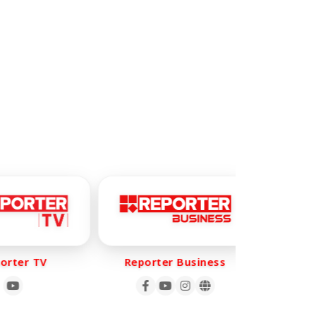
rter TV
Reporter Business
Repo