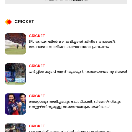
To advertise here,
contact us
CRICKET
CRICKET
IPL ഫൈനലിൽ മഴ കളിച്ചാൽ കിരീടം ആർക്ക്?;
അഹമ്മദാബാദിലെ കാലാവസ്ഥാ പ്രവചനം
CRICKET
പർപ്പിൾ ക്യാപ് ആര് തൂക്കും?; റബാഡയോ ഭുവിയോ!
CRICKET
തോറ്റാലും ജയിച്ചാലും കോടികൾ!; വിന്നേഴ്‌സിനും
റണ്ണേഴ്‌സിനുമുള്ള സമ്മാനത്തുക അറിയാം!
CRICKET