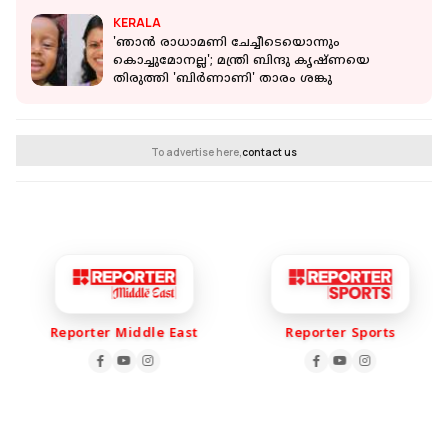
KERALA
'ഞാൻ രാധാമണി ചേച്ചീടെയൊന്നും
കൊച്ചുമോനല്ല'; മന്ത്രി ബിന്ദു കൃഷ്ണയെ
തിരുത്തി 'ബിര്‍ണാണി' താരം ശങ്കു
To advertise here,
contact us
Reporter Middle East
Reporter Sports