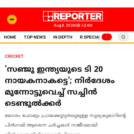
Aug 8, 2026
02:42 AM
HOME
TOP NEWS
IN DEPTH
R SPECIAL
SPORTS
CRICKET
'സഞ്ജു ഇന്ത്യയുടെ ടി 20
നായകനാകട്ടെ'; നിർദേശം
മുന്നോട്ടുവെച്ച് സച്ചിൻ
ടെണ്ടുൽക്കർ
മോശം ഫോമും പ്രായക്കൂടുതലുമുള്ള സൂര്യകുമാറിന്റെ
പിൻഗാമി ആരെന്ന ചർച്ചകൾ സജീവമായി