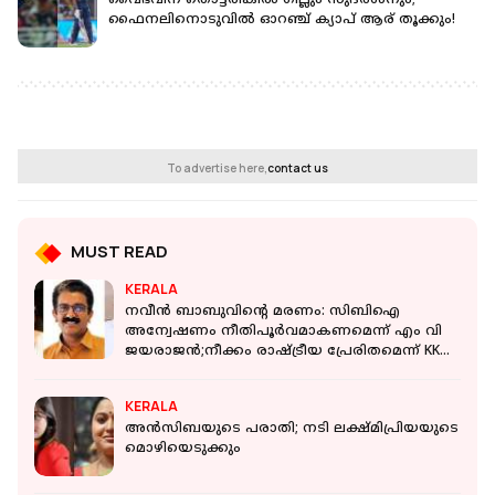
വൈഭവിന് തൊട്ടരികിൽ ഗില്ലും സുദർശനും;
ഫൈനലിനൊടുവിൽ ഓറഞ്ച് ക്യാപ് ആര് തൂക്കും!
To advertise here,
contact us
MUST READ
KERALA
നവീൻ ബാബുവിൻ്റെ മരണം: സിബിഐ
അന്വേഷണം നീതിപൂർവമാകണമെന്ന് എം വി
ജയരാജൻ;നീക്കം രാഷ്ട്രീയ പ്രേരിതമെന്ന്‌ KK
രാഗേഷ്
KERALA
അന്‍സിബയുടെ പരാതി; നടി ലക്ഷ്മിപ്രിയയുടെ
മൊഴിയെടുക്കും