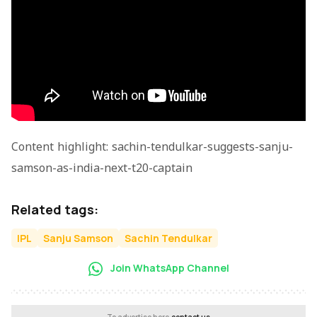
Content highlight: sachin-tendulkar-suggests-sanju-
samson-as-india-next-t20-captain
Related tags:
IPL
Sanju Samson
Sachin Tendulkar
Join WhatsApp Channel