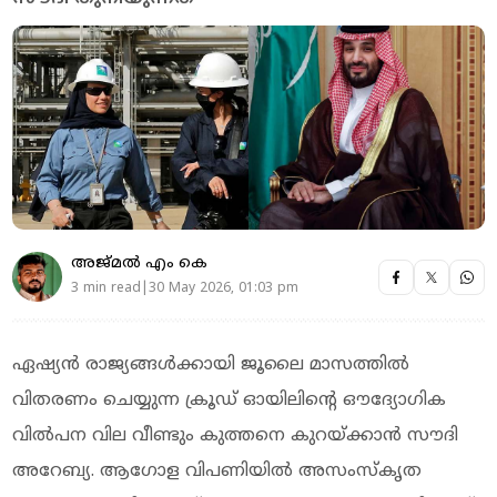
അജ്മല്‍ എം കെ
3 min read|30 May 2026, 01:03 pm
ഏഷ്യൻ രാജ്യങ്ങൾക്കായി ജൂലൈ മാസത്തിൽ
വിതരണം ചെയ്യുന്ന ക്രൂഡ് ഓയിലിന്റെ ഔദ്യോഗിക
വിൽപന വില വീണ്ടും കുത്തനെ കുറയ്ക്കാന്‍ സൗദി
അറേബ്യ. ആഗോള വിപണിയിൽ അസംസ്‌കൃത