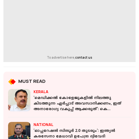
To advertise here,
contact us
MUST READ
KERALA
'മെഡിക്കൽ കോളേജുകളിൽ നിലത്തു
കിടത്തുന്ന ഏർപ്പാട് അവസാനിക്കണം, ഇത്
അനാരോഗ്യ വകുപ്പ് ആക്കരുത്': കെ
മുരളീധരൻ
NATIONAL
'ഓപ്പറേഷൻ സിന്ദൂർ 2.0 തുടരും': ഇന്ത്യൻ
കരസേനാ മേധാവി ഉപേന്ദ്ര ദ്വിവേദി