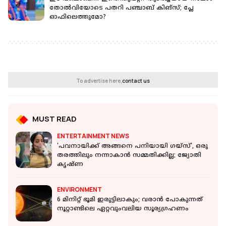
തോല്‍വിയോടെ പതറി പഞ്ചാബ് കിങ്‌സ്; പ്ലേ
ഓഫിലെത്തുമോ?
To advertise here,
contact us
MUST READ
ENTERTAINMENT NEWS
'പവനായിക്ക് അങ്ങനെ പനിയായി ഗയ്‌സ്', ഒരു
തരത്തിലും നന്നാകാന്‍ സമ്മതിക്കില്ല; ജ്യോതി
കൃഷ്ണ
ENVIRONMENT
6 മിനിറ്റ് ഭൂമി ഇരുട്ടിലാകും; വരാൻ പോകുന്നത്
നൂറ്റാണ്ടിലെ ഏറ്റവുംവലിയ സൂര്യഗ്രഹണം