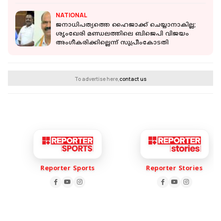
NATIONAL
ജനാധിപത്യത്തെ ഹൈജാക്ക് ചെയ്യാനാകില്ല;
ശൃംഖേരി മണ്ഡലത്തിലെ ബിജെപി വിജയം
അംഗീകരിക്കില്ലെന്ന് സുപ്രീംകോടതി
To advertise here,
contact us
Reporter Sports
Reporter Stories