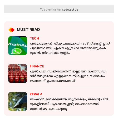
To advertise here,
contact us
MUST READ
TECH
പുതുപുത്തൻ ഫീച്ചറുകളുമായി വാട്‌സ്ആപ്പ് പ്ലസ്
പുറത്തിറങ്ങി; എക്‌സ്‌ക്ലൂസീവ് റിങ്‌ടോണുകൾ
മുതൽ നിറംവരെ മാറ്റാം
FINANCE
എല്‍പിജി സിലിന്‍ഡറിന് 'ഇല്ലാത്ത സബ്‌സിഡി'
നിര്‍ത്തുമെന്ന് എണ്ണക്കമ്പനികളുടെ സന്ദേശം;
അമ്പരന്ന് ഉപഭോക്താക്കള്‍
KERALA
ബംഗാള്‍ ഉള്‍ക്കടലില്‍ ന്യൂനമര്‍ദ്ദം, ലക്ഷദ്വീപിന്
മുകളിലായി ചക്രവാതച്ചുഴി; സംസ്ഥാനത്ത്
വേനല്‍മഴ കനക്കുന്നു