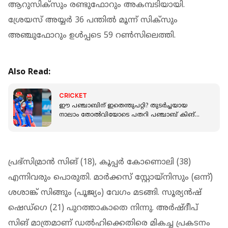
ആറുസിക്സും രണ്ടുഫോറും അകമ്പടിയായി.
ശ്രേയസ് അയ്യര്‍ 36 പന്തില്‍ മൂന്ന് സിക്സും
അഞ്ചുഫോറും ഉള്‍പ്പടെ 59 റണ്‍സിലെത്തി.
Also Read:
CRICKET
ഈ പഞ്ചാബിന് ഇതെന്തുപറ്റി? തുടര്‍ച്ചയായ
നാലാം തോല്‍വിയോടെ പതറി പഞ്ചാബ് കിങ്‌സ്;
പ്ലേ ഓഫിലെത്തുമോ?
പ്രഭ്സിമ്രാന്‍ സിങ് (18), കൂപ്പര്‍ കോണൊലി (38)
എന്നിവരും പൊരുതി. മാര്‍ക്കസ് സ്റ്റോയ്നിസും (ഒന്ന്)
ശശാങ്ക് സിങ്ങും (പൂജ്യം) വേഗം മടങ്ങി. സൂര്യന്‍ഷ്
ഷെഡ്ഗെ (21) പുറത്താകാതെ നിന്നു. അര്‍ഷ്ദീപ്
സിങ് മാത്രമാണ് ഡല്‍ഹിക്കെതിരെ മികച്ച പ്രകടനം