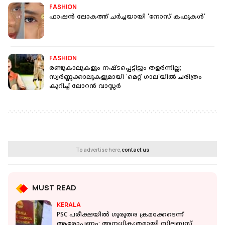
FASHION
ഫാഷന്‍ ലോകത്ത് ചര്‍ച്ചയായി 'നോസ് കഫുകള്‍'
FASHION
രണ്ടുകാലുകളും നഷ്ടപ്പെട്ടിട്ടും തളർന്നില്ല;
സ്വർണ്ണക്കാലുകളുമായി 'മെറ്റ് ഗാല'യിൽ ചരിത്രം
കുറിച്ച് ലോറൻ വാസ്സർ
To advertise here,
contact us
MUST READ
KERALA
PSC പരീക്ഷയില്‍ ഗുരുതര ക്രമക്കേടെന്ന്
ആരോപണം; അനധികൃതമായി സിലബസ്