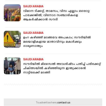
SAUDI ARABIA
വിമാന ടിക്കറ്റ്, താമസം, വിസ എല്ലാം ഒരൊറ്റ
പാക്കേജിൽ; വിനോദ സ‍ഞ്ചാരികളെ
ആകർഷിക്കാൻ സൗദി
SAUDI ARABIA
ഉംറ കഴിഞ്ഞ് മടങ്ങവേ അപകടം; സൗദിയില്‍
മലയാളികളായ മാതാവിനും മകള്‍ക്കും
ദാരുണാന്ത്യം
SAUDI ARABIA
സൗദിയില്‍ മിസൈല്‍ അവശിഷ്ടം പതിച്ച് പരിക്കേറ്റ്
ചികിത്സയിൽ കഴിഞ്ഞിരുന്ന ഇന്ത്യക്കാരന്‍
നാട്ടിലേക്ക് മടങ്ങി
To advertise here,
contact us