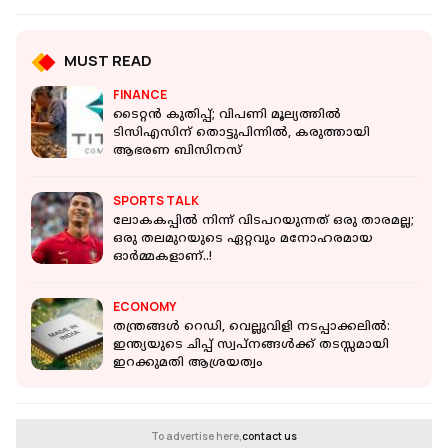
MUST READ
FINANCE
ടൈറ്റൻ കുതിപ്പ്; വിപണി മൂല്യത്തിൽ
ടിസിഎസിന് തൊട്ടുപിന്നിൽ, കരുത്തായി
ആഭരണ ബിസിനസ്
SPORTS TALK
ലോകകപ്പിൽ നിന്ന് വിടപറയുന്നത് ഒരു താരമല്ല;
ഒരു തലമുറയുടെ ഏറ്റവും മനോഹരമായ
ഓർമ്മകളാണ്..!
ECONOMY
തന്ത്രങ്ങൾ റെഡി, വെല്ലുവിളി നടപ്പാക്കലിൽ:
ഇന്ത്യയുടെ ചിപ്പ് സ്വപ്നങ്ങൾക്ക് തടസ്സമായി
ഇറക്കുമതി ആശ്രയത്വം
To advertise here,
contact us