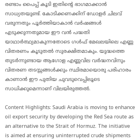
രണ്ടാം പൈപ്പ് കൂടി ഇതിന്റെ ഭാഗമാക്കാൻ
സാധ്യതയുണ്ട്. കോടിക്കണക്കിന് ഡോളർ ചിലവ്
വരുന്നതും പൂർത്തിയാകാൻ വർഷങ്ങൾ
എടുക്കുന്നതുമായ ഈ വൻ പദ്ധതി
യാഥാർത്ഥ്യമാകുന്നതോടെ ഗൾഫ് മേഖലയിലെ എണ്ണ
വിതരണം കൂടുതൽ സുരക്ഷിതമാകും. യുദ്ധത്തെ
തുടർന്നുണ്ടായ ആഗോള എണ്ണവില വർദ്ധനവിനും
വിതരണ തടസ്സങ്ങൾക്കും സ്ഥിരമായൊരു പരിഹാരം
കാണാൻ ഈ പുതിയ ചുവടുവെപ്പിലൂടെ
സാധിക്കുമെന്നാണ് വിലയിരുത്തൽ.
Content Highlights: Saudi Arabia is moving to enhance
oil export security by developing the Red Sea route as
an alternative to the Strait of Hormuz. The initiative
is aimed at ensuring uninterrupted crude shipments