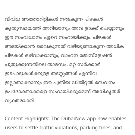
വിവിധ അതോറിറ്റികൾ നൽകുന്ന പിഴകൾ
കൃത്യസമയത്ത് അറിയാനും അവ ട്രാക്ക് ചെയ്യാനും
ഈ സംവിധാനം ഏറെ സഹായിക്കും. പിഴകൾ
അടയ്ക്കാൻ വൈകുന്നത് വഴിയുണ്ടാകുന്ന അധിക
പിഴകൾ ഒഴിവാക്കാനും, വാഹന രജിസ്ട്രേഷൻ
പുതുക്കുന്നതിലെ താമസം, മറ്റ് സർക്കാർ
ഇടപാടുകൾക്കുള്ള തടസ്സങ്ങൾ എന്നിവ
ഇല്ലാതാക്കാനും ഈ പുതിയ ഡിജിറ്റൽ സേവനം
ഉപഭോക്താക്കളെ സഹായിക്കുമെന്ന് അധികൃതർ
വ്യക്തമാക്കി.
Content Highlights: The DubaiNow app now enables
users to settle traffic violations, parking fines, and