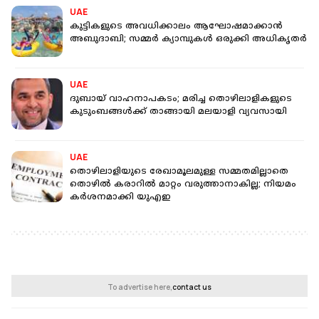
UAE
കുട്ടികളുടെ അവധിക്കാലം ആഘോഷമാക്കാൻ
അബുദാബി; സമ്മർ ക്യാമ്പുകൾ ഒരുക്കി അധികൃതർ
UAE
ദുബായ് വാഹനാപകടം; മരിച്ച തൊഴിലാളികളുടെ
കുടുംബങ്ങൾക്ക് താങ്ങായി മലയാളി വ്യവസായി
UAE
തൊഴിലാളിയുടെ രേഖാമൂലമുള്ള സമ്മതമില്ലാതെ
തൊഴില്‍ കരാറില്‍ മാറ്റം വരുത്താനാകില്ല; നിയമം
കർശനമാക്കി യുഎഇ
To advertise here,
contact us