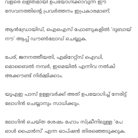
വളരെ ലളിതമായി ഉപയോ​ഗിക്കാവുന്ന ഈ
സേവനത്തിന്റെ പ്രവർത്തനം ഇപ്രകാരമാണ്;
ആൻഡ്രോയിഡ്, ഐഒഎസ് ഫോണുകളിൽ 'ദുബായ്
നൗ' ആപ്പ് ഡൗൺലോഡ് ചെയ്യുക.
പേര്, ജനനത്തീയതി, എമിറേറ്റ്സ് ഐഡി,
മൊബൈൽ നമ്പർ, ഇമെയിൽ എന്നിവ നൽകി
അക്കൗണ്ട് നിർമ്മിക്കാം.
യുഎഇ പാസ് ഉള്ളവർക്ക് അത് ഉപയോഗിച്ച് നേരിട്ട്
ലോഗിൻ ചെയ്യാനും സാധിക്കും.
ലോഗിൻ ചെയ്ത ശേഷം ഹോം സ്ക്രീനിലുള്ള 'പേ
ഓൾ ഫൈൻസ്' എന്ന ഓപ്ഷൻ തിരഞ്ഞെടുക്കുക.