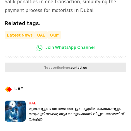
Salik penalties in one transaction, simplifying the
payment process for motorists in Dubai.
Related tags:
Latest News
UAE
Gulf
Join WhatsApp Channel
To advertise here,
contact us
UAE
UAE
മൃഗങ്ങളുടെ അവയവങ്ങളും കൃത്രിമ കോശങ്ങളും
മനുഷ്യരിലേക്ക്; ആരോഗ്യരംഗത്ത് വിപ്ലവ മാറ്റത്തിന്
യുഎഇ