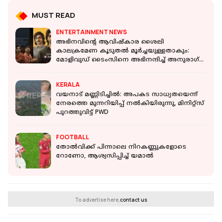
MUST READ
ENTERTAINMENT NEWS
അഭിനവിന്റെ ആവിഷ്കാര ശൈലി
കാലക്രമേണ കൂടുതൽ മൂർച്ചയുള്ളതാകും:
മോളിവുഡ് ടൈംസിനെ അഭിനന്ദിച്ച് അനുരാഗ്
കശ്യപ്
KERALA
വയനാട് മണ്ണിടിച്ചില്‍: അപകട സാധ്യതയെന്ന്
നേരത്തെ മുന്നറിയിപ്പ് നല്‍കിയിരുന്നു, മിനിറ്റ്സ്
പുറത്തുവിട്ട് PWD
FOOTBALL
തോൽവിക്ക് പിന്നാലെ നിറകണ്ണുകളോടെ
റോണോ, ആശ്വസിപ്പിച്ച് യമാൽ
To advertise here,
contact us