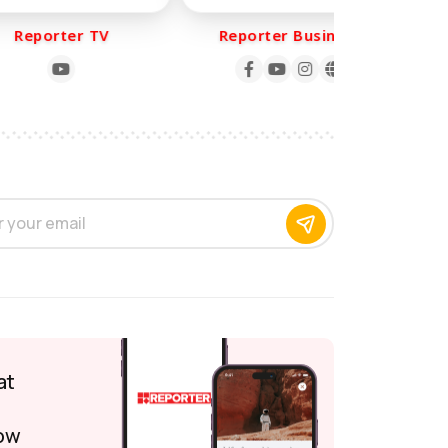
eporter TV
Reporter Business
R
at
ow