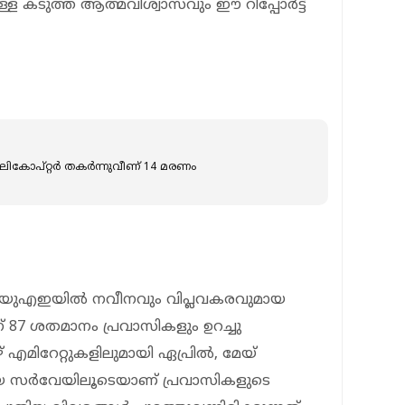
ള്ള കടുത്ത ആത്മവിശ്വാസവും ഈ റിപ്പോർട്ട്
ോപ്റ്റർ തകർന്നുവീണ് 14 മരണം
ിൽ യുഎഇയിൽ നവീനവും വിപ്ലവകരവുമായ
്ന് 87 ശതമാനം പ്രവാസികളും ഉറച്ചു
 എമിറേറ്റുകളിലുമായി ഏപ്രിൽ, മേയ്
യ സർവേയിലൂടെയാണ് പ്രവാസികളുടെ