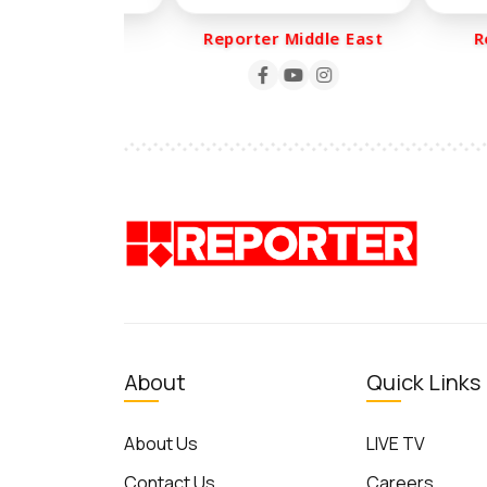
rter Life
Reporter Middle East
Repo
About
Quick Links
About Us
LIVE TV
Contact Us
Careers