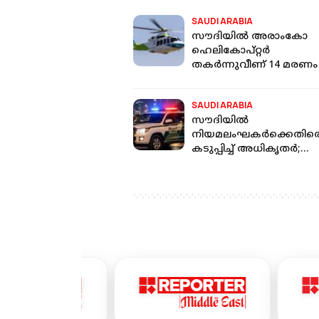
SAUDI ARABIA
സൗദിയിൽ അരാംകോ
ഹെലികോപ്റ്റർ
തകർന്നുവീണ് 14 മരണം
SAUDI ARABIA
സൗദിയിൽ
നിയമലംഘകർക്കെതിര
കടുപ്പിച്ച് അധികൃതർ;
ഒരാഴ്ചയ്ക്കിടെ 11,000-
ത്തിലധികം പേരെ
നാടുകടത്തി