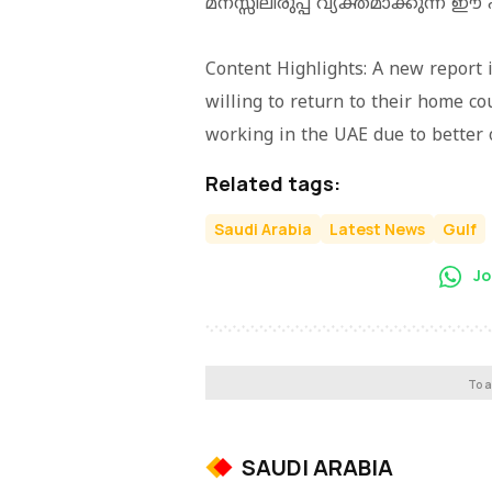
മനസ്സിലിരുപ്പ് വ്യക്തമാക്കുന്ന 
Content Highlights: A new report i
willing to return to their home co
working in the UAE due to better o
Related tags:
Saudi Arabia
Latest News
Gulf
Jo
To a
SAUDI ARABIA