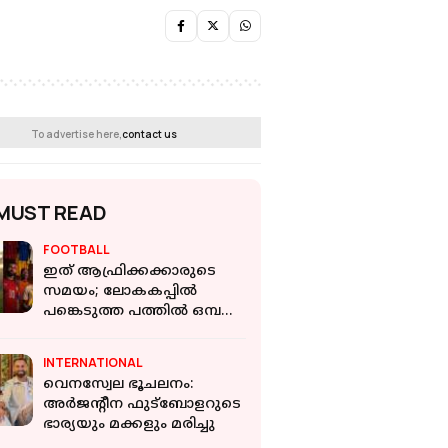
To advertise here,
contact us
MUST READ
FOOTBALL
ഇത് ആഫ്രിക്കക്കാരുടെ
സമയം; ലോകകപ്പില്‍
പങ്കെടുത്ത പത്തില്‍ ഒമ്പത്
ടീമുകളും നോക്കൗട്ടില്‍
INTERNATIONAL
വെനസ്വേല ഭൂചലനം:
അര്‍ജന്റീന ഫുട്‌ബോളറുടെ
ഭാര്യയും മക്കളും മരിച്ചു