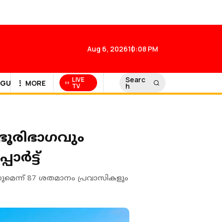
Aug 6, 2026
10:08 PM
Searc
LIVE
GULF NEWS
MORE
h
TV
 ഭൂരിഭാഗവും
ർട്ട്
ുമെന്ന് 87 ശതമാനം പ്രവാസികളും