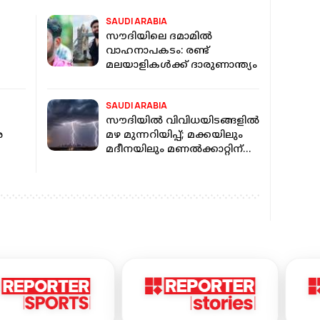
SAUDI ARABIA
സൗദിയിലെ ദമാമിൽ
വാഹനാപകടം: രണ്ട്
മലയാളികൾക്ക് ദാരുണാന്ത്യം
SAUDI ARABIA
സൗദിയിൽ വിവിധയിടങ്ങളിൽ
െ
മഴ മുന്നറിയിപ്പ്; മക്കയിലും
മദീനയിലും മണൽക്കാറ്റിന്
സാധ്യത