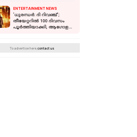
ENTERTAINMENT NEWS
'ധുരന്ധര്‍: ദി റിവഞ്ച്';
തീയേറ്ററില്‍ 100 ദിവസം
പൂര്‍ത്തിയാക്കി, ആഗോള
കളക്ഷന്‍ 1,800 കോടി
കടന്നു
To advertise here,
contact us