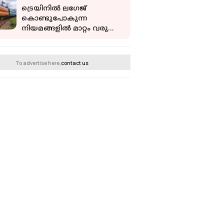
ട്രെയിനില്‍ ലഗേജ്
കൊണ്ടുപോകുന്ന
നിയമങ്ങളില്‍ മാറ്റം വരുത്തി
റെയില്‍വേ; കായിക
താരങ്ങള്‍ക്ക്
സന്തോഷിക്കാം
To advertise here,
contact us