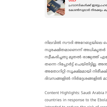
GULF
പ്രവാസികൾക്ക് ഇരട്ടപ്രഹര
കോൺസുലാർ നിരക്കും കൂട്
നിലവിൽ സൗദി അറേബ്യയിലെ പ
സുരക്ഷിതമാണെന്ന് അധികൃതർ 
സ്വീകരിച്ചതു മുതൽ രാജ്യത്ത
തന്നെ റിപ്പോർട്ട് ചെയ്തിട്ടില്
അതോറിറ്റി സൂക്ഷ്മമായി നിരീക്ഷ
ദിവസങ്ങളിൽ നിർദ്ദേശങ്ങളിൽ മാറ്റം 
Content Highlights: Saudi Arabia 
countries in response to the Ebol