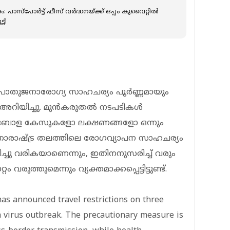
ം: പാസ്പോർട്ട് ഫീസ് വർദ്ധനയ്ക്ക് ഒപ്പം കുവൈറ്റിൽ
ടി
ൊതുജനാരോഗ്യ സാഹചര്യം പൂർണ്ണമായും
അറിയിച്ചു. മുൻകരുതൽ നടപടികൾ
് എബോള കേസുകളോ ലക്ഷണങ്ങളോ ഒന്നും
ല. അന്താരാഷ്ട്ര തലത്തിലെ രോഗവ്യാപന സാഹചര്യം
ിച്ചു വരികയാണെന്നും, ഇതിനനുസരിച്ച് വരും
വരുത്തുമെന്നും വ്യക്തമാക്കപ്പെട്ടിട്ടുണ്ട്.
has announced travel restrictions on three
a virus outbreak. The precautionary measure is