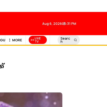
Aug 6, 2026
05:31 PM
Searc
LIVE
GULF NEWS
MORE
h
TV
ക്