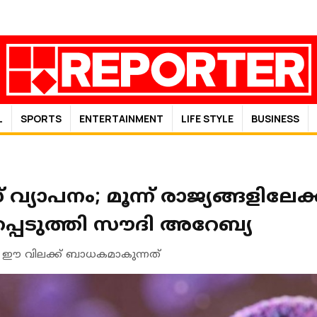
L
SPORTS
ENTERTAINMENT
LIFE STYLE
BUSINESS
പനം; മൂന്ന് രാജ്യങ്ങളിലേക്
്പെടുത്തി സൗദി അറേബ്യ
മല്ല ഈ വിലക്ക് ബാധകമാകുന്നത്