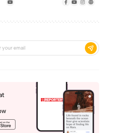
at
ow