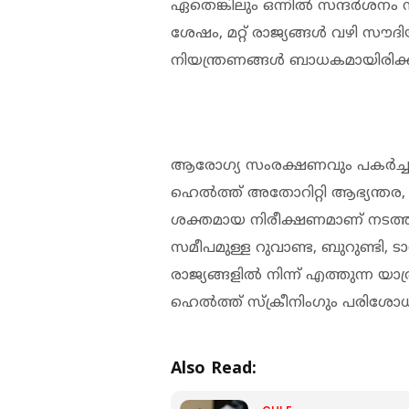
ഏതെങ്കിലും ഒന്നിൽ സന്ദർശ
ശേഷം, മറ്റ് രാജ്യങ്ങൾ വഴി സൗദി
നിയന്ത്രണങ്ങൾ ബാധകമായിരിക്ക
ആരോഗ്യ സംരക്ഷണവും പകർച്ചവ്യാധ
ഹെൽത്ത് അതോറിറ്റി ആഭ്യന്ത
ശക്തമായ നിരീക്ഷണമാണ് നടത്ത
സമീപമുള്ള റുവാണ്ട, ബുറുണ്ടി,
രാജ്യങ്ങളിൽ നിന്ന് എത്തുന്ന യ
ഹെൽത്ത് സ്ക്രീനിംഗും പരിശോധനക
Also Read: