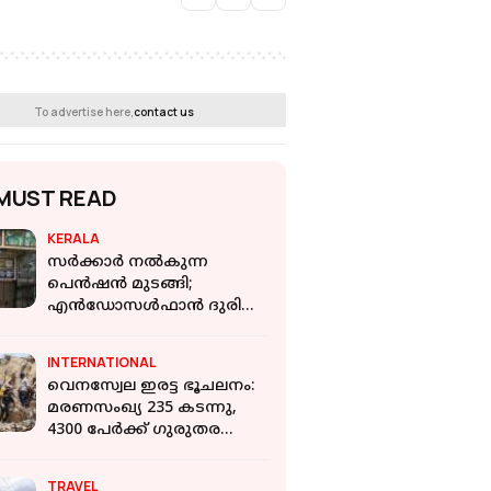
To advertise here,
contact us
MUST READ
KERALA
സര്‍ക്കാര്‍ നല്‍കുന്ന
പെന്‍ഷന്‍ മുടങ്ങി;
എന്‍ഡോസള്‍ഫാന്‍ ദുരിത
ബാധിതര്‍ കടുത്ത
പ്രതിസന്ധിയില്‍
INTERNATIONAL
വെനസ്വേല ഇരട്ട ഭൂചലനം:
മരണസംഖ്യ 235 കടന്നു,
4300 പേര്‍ക്ക് ഗുരുതര
പരിക്ക്; രക്ഷാപ്രവർത്തനം
തുടരുന്നു
TRAVEL