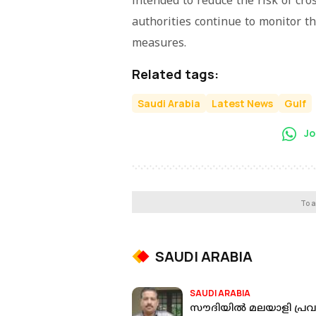
intended to reduce the risk of cro
authorities continue to monitor t
measures.
Related tags:
Saudi Arabia
Latest News
Gulf
Jo
To a
SAUDI ARABIA
SAUDI ARABIA
സൗദിയിൽ മലയാളി പ്രവ