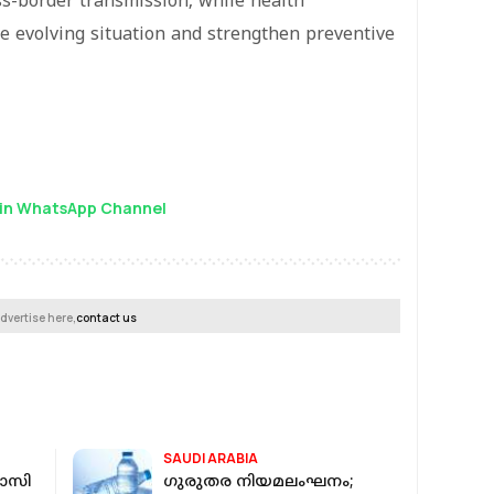
ss-border transmission, while health
he evolving situation and strengthen preventive
in WhatsApp Channel
dvertise here,
contact us
SAUDI ARABIA
ാസി
ഗുരുതര നിയമലംഘനം;