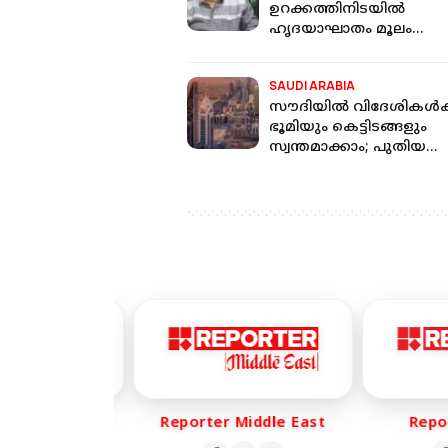
ഉറക്കത്തിനിടയിൽ
ഹൃദയാഘാതം മൂലം
അന്തരിച്ചു
SAUDI ARABIA
സൗദിയിൽ വിദേശികൾക്
ഭൂമിയും കെട്ടിടങ്ങളും
സ്വന്തമാക്കാം; പുതിയ
നിയമത്തിന് മന്ത്രിസഭയ
അംഗീകാരം
r Life
Reporter Middle East
Report