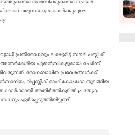
നം നടത്തുകയോ താമസിക്കുകയോ ചെയ്ത
യിലേക്ക് വരുന്ന യാത്രക്കാർക്കും ഈ
ും.
ി പ്രതിരോധവും ലക്ഷ്യമിട്ട് സൗദി പബ്ലിക്
ര, അന്തർദേശീയ ഏജൻസികളുമായി ചേർന്ന്
ിവരുന്നത്. രോഗബാധിത പ്രദേശങ്ങൾക്ക്
 ടാൻസാനിയ, റിപ്പബ്ലിക് ഓഫ് കോംഗോ തുടങ്ങിയ
ാത്രക്കാർക്കായി അതിർത്തികളിൽ പ്രത്യേക
ളും ഏർപ്പെടുത്തിയിട്ടുണ്ട്.