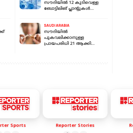
സൗദിയിൽ 12 കുടിവെള്ള
ബോട്ടിലിങ് പ്ലാന്റുകൾ
അടച്ചുപൂട്ടി
SAUDI ARABIA
ക്
സൗദിയിൽ
പുകവലിക്കാനുള്ള
പ്രായപരിധി 21 ആക്കി
ുടെ
ഉയർത്തണം;
ആവശ്യമുയർത്തി കിങ്
ഖാലിദ് ഫൗണ്ടേഷൻ
er Sports
Reporter Stories
Rep