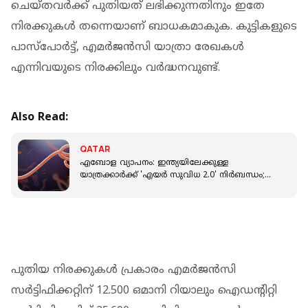
ചെയ്തവർക്ക് പുതിയത് ലഭിക്കുന്നതിനും ഇതേ
നിരക്കുകൾ തന്നെയാണ് ബാധകമാകുക. കുട്ടികളുടെ
പാസ്‌പോർട്ട്, എമർജൻസി യാത്രാ രേഖകൾ
എന്നിവയുടെ നിരക്കിലും വർദ്ധനവുണ്ട്.
Also Read:
QATAR
എബോള വ്യാപനം: ഇന്ത്യയിലേക്കുള്ള
യാത്രക്കാർക്ക് 'എയർ സുവിധ 2.0' നിർബന്ധം;
അറിയിപ്പുമായി ഇന്ത്യൻ എംബസി
പുതിയ നിരക്കുകൾ പ്രകാരം എമർജൻസി
സർട്ടിഫിക്കറ്റിന് 12.500 ഒമാനി റിയാലും ഐഡന്റിറ്റി