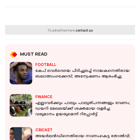
To advertise here,
contact us
MUST READ
FOOTBALL
കേപ് വെർദെയെ പിടിച്ചുലച്ച് നായകനെതിരായ
ബലാത്സംഗക്കേസ്; അന്വേഷണം ആരംഭിച്ചു
FINANCE
എല്ലാവർക്കും പാലും പാലുത്പന്നങ്ങളും വേണം;
ഡയറി മേഖലയ്ക്ക് ശക്തമായ വളര്‍ച്ച;
വരുമാനം ഉയരുമെന്ന് റിപ്പോര്‍ട്ട്
CRICKET
അയർലൻഡിനെതിരായ നാണംകെട്ട തോൽവി;