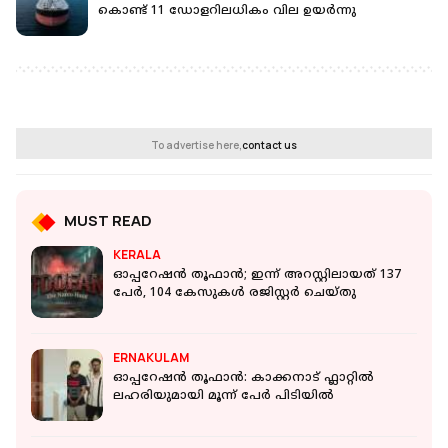
കൊണ്ട് 11 ഡോളറിലധികം വില ഉയർന്നു
To advertise here,
contact us
MUST READ
KERALA
ഓപ്പറേഷന്‍ തൂഫാന്‍; ഇന്ന് അറസ്റ്റിലായത് 137
പേര്‍, 104 കേസുകള്‍ രജിസ്റ്റര്‍ ചെയ്തു
ERNAKULAM
ഓപ്പറേഷൻ തൂഫാൻ: കാക്കനാട് ഫ്ലാറ്റിൽ
ലഹരിയുമായി മൂന്ന് പേർ പിടിയിൽ