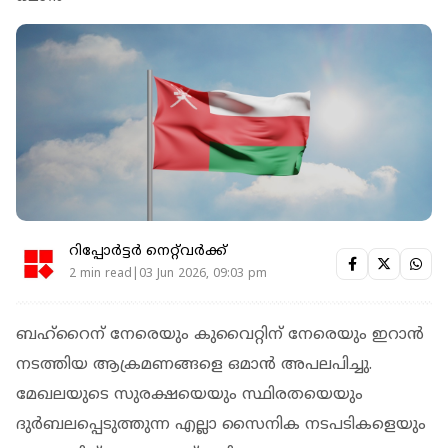
റിപ്പോർട്ടർ നെറ്റ്‌വര്‍ക്ക്‌
2 min read|03 Jun 2026, 09:03 pm
ബഹ്‌റൈന് നേരെയും കുവൈറ്റിന് നേരെയും ഇറാൻ
നടത്തിയ ആക്രമണങ്ങളെ ഒമാൻ അപലപിച്ചു.
മേഖലയുടെ സുരക്ഷയെയും സ്ഥിരതയെയും
ദുർബലപ്പെടുത്തുന്ന എല്ലാ സൈനിക നടപടികളെയും