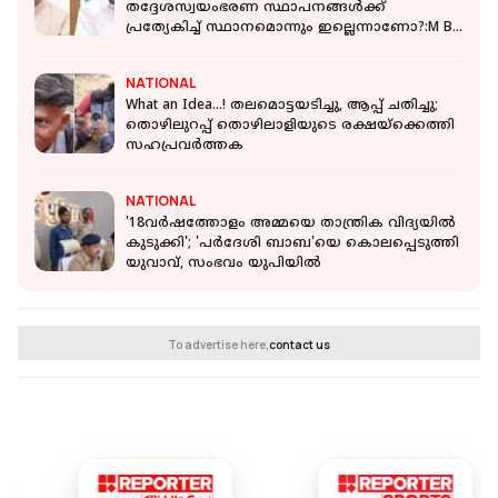
തദ്ദേശസ്വയംഭരണ സ്ഥാപനങ്ങൾക്ക്
പ്രത്യേകിച്ച് സ്ഥാനമൊന്നും ഇല്ലെന്നാണോ?:M B
രാജേഷ്
NATIONAL
What an Idea...! തലമൊട്ടയടിച്ചു, ആപ്പ് ചതിച്ചു;
തൊഴിലുറപ്പ് തൊഴിലാളിയുടെ രക്ഷയ്‌ക്കെത്തി
സഹപ്രവർത്തക
NATIONAL
'18വർഷത്തോളം അമ്മയെ താന്ത്രിക വിദ്യയിൽ
കുടുക്കി'; 'പർദേശി ബാബ'യെ കൊലപ്പെടുത്തി
യുവാവ്, സംഭവം യുപിയിൽ
To advertise here,
contact us