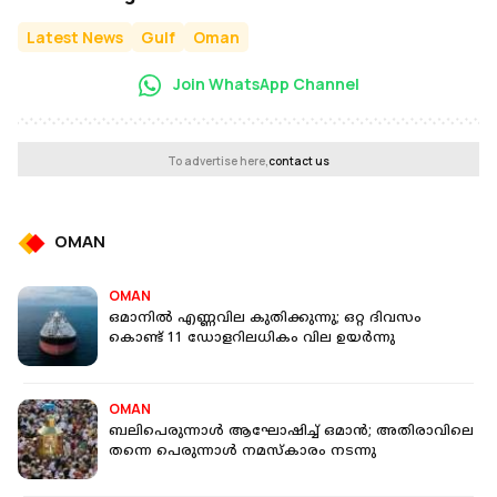
Latest News
Gulf
Oman
Join WhatsApp Channel
To advertise here,
contact us
OMAN
OMAN
ഒമാനിൽ എണ്ണവില കുതിക്കുന്നു; ഒറ്റ ദിവസം
കൊണ്ട് 11 ഡോളറിലധികം വില ഉയർന്നു
OMAN
ബലിപെരുന്നാൾ ആഘോഷിച്ച് ഒമാൻ; അതിരാവിലെ
തന്നെ പെരുന്നാൾ നമസ്കാരം നടന്നു