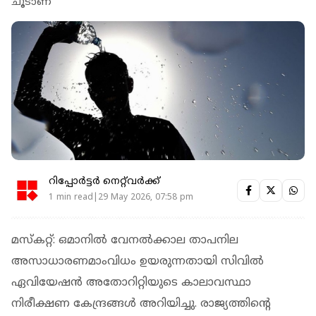
ചൂടാണ്
റിപ്പോർട്ടർ നെറ്റ്‌വര്‍ക്ക്‌
1 min read|29 May 2026, 07:58 pm
മസ്കറ്റ്: ഒമാനിൽ വേനൽക്കാല താപനില
അസാധാരണമാംവിധം ഉയരുന്നതായി സിവിൽ
ഏവിയേഷൻ അതോറിറ്റിയുടെ കാലാവസ്ഥാ
നിരീക്ഷണ കേന്ദ്രങ്ങൾ അറിയിച്ചു. രാജ്യത്തിന്റെ