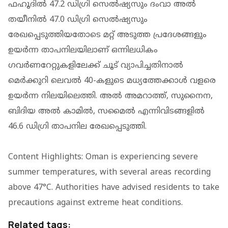
ഫഹൂദിൽ 47.2 ഡി​ഗ്രി സെൽഷ്യസും ദംവാ അൽ
തയീനിൽ 47.0 ഡി​ഗ്രി സെൽഷ്യസും
രേഖപ്പെടുത്തിയതോടെ മറ്റ് അടുത്ത പ്രദേശങ്ങളും
ഉയർന്ന താപനിലയിലാണ് ഒന്നിലധികം
ഗവർണറേറ്റുകളിലേക്ക് ചൂട് വ്യാപിച്ചതിനാൽ
മെർക്കുറി ലെവൽ 40-കളുടെ മധ്യത്തേക്കാൾ വളരെ
ഉയർന്ന നിലയിലെത്തി. അൽ അമറാത്ത്, സുനൈന,
ബിദിയ അൽ കാമിൽ, സമൈൽ എന്നിവിടങ്ങളിൽ
46.6 ഡി​ഗ്രി താപനില രേഖപ്പെടുത്തി.
Content Highlights: Oman is experiencing severe
summer temperatures, with several areas recording
above 47°C. Authorities have advised residents to take
precautions against extreme heat conditions.
Related tags: