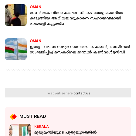
OMAN
സന്ദര്‍ശക വിസാ കാലാവധി കഴിഞ്ഞു; ഒമാനില്‍
കുടുങ്ങിയ ആറ് വയസുകാരന് സഹായവുമായി
മലയാളി കൂട്ടായ്മ
OMAN
ഇന്ത്യ - ഒമാന്‍ സമഗ്ര സാമ്പത്തിക കരാർ; സെമിനാർ
സംഘടിപ്പിച്ച് മസ്കറ്റിലെ ഇന്ത്യൻ കൺസൾട്ടൻസി
To advertise here,
contact us
MUST READ
KERALA
മുഖ്യമന്ത്രിയുടെ പുതുയുഗത്തിൽ