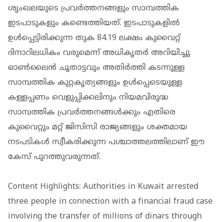
ശൃംഖലയുടെ പ്രവർത്തനങ്ങളും സാമ്പത്തിക
ഇടപാടുകളും കണ്ടെത്തിയത്. ഇടപാടുകളിൽ
ഉൾപ്പെട്ടിരിക്കുന്ന തുക 84.19 ലക്ഷം കുവൈറ്റ്
ദിനാറിലധികം വരുമെന്ന് അധികൃതർ അറിയിച്ചു.
ഓൺലൈൻ ചൂതാട്ടവും അതിർത്തി കടന്നുള്ള
സാമ്പത്തിക കുറ്റകൃത്യങ്ങളും ഉൾപ്പെടെയുള്ള
കള്ളപ്പണം വെളുപ്പിക്കലിനും നിയമവിരുദ്ധ
സാമ്പത്തിക പ്രവർത്തനങ്ങൾക്കും എതിരെ
കുവൈറ്റും മറ്റ് ജിസിസി രാജ്യങ്ങളും ശക്തമായ
നടപടികൾ സ്വീകരിക്കുന്ന പശ്ചാത്തലത്തിലാണ് ഈ
കേസ് പുറത്തുവരുന്നത്.
Content Highlights: Authorities in Kuwait arrested
three people in connection with a financial fraud case
involving the transfer of millions of dinars through