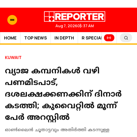
Aug 7, 2026
05:37 AM
HOME
TOP NEWS
IN DEPTH
R SPECIAL
SPORTS
KUWAIT
വ്യാജ കമ്പനികൾ വഴി
പണമിടപാട്,
ദശലക്ഷക്കണക്കിന് ദിനാർ
കടത്തി; കുവൈറ്റിൽ മൂന്ന്
പേർ അറസ്റ്റിൽ
ഓൺലൈൻ ചൂതാട്ടവും അതിർത്തി കടന്നുള്ള