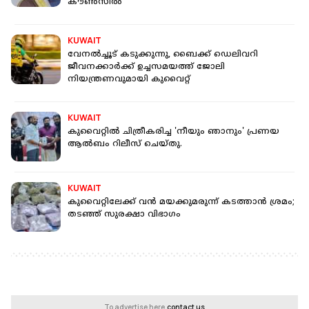
കൗൺസിൽ
KUWAIT
വേനൽച്ചൂട് കടുക്കുന്നു, ബൈക്ക് ഡെലിവറി
ജീവനക്കാർക്ക് ഉച്ചസമയത്ത് ജോലി
നിയന്ത്രണവുമായി കുവൈറ്റ്
KUWAIT
കുവൈറ്റിൽ ചിത്രീകരിച്ച 'നീയും ഞാനും' പ്രണയ
ആൽബം റിലീസ് ചെയ്തു.
KUWAIT
കുവൈറ്റിലേക്ക് വൻ മയക്കുമരുന്ന് കടത്താൻ ശ്രമം;
തടഞ്ഞ് സുരക്ഷാ വിഭാ​ഗം
To advertise here,
contact us