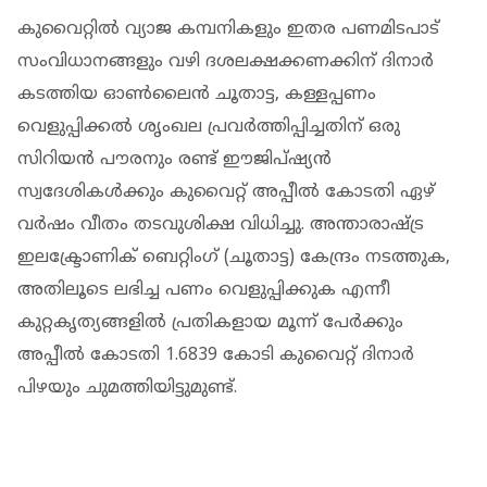
കുവൈറ്റിൽ വ്യാജ കമ്പനികളും ഇതര പണമിടപാട്
സംവിധാനങ്ങളും വഴി ദശലക്ഷക്കണക്കിന് ദിനാർ
കടത്തിയ ഓൺലൈൻ ചൂതാട്ട, കള്ളപ്പണം
വെളുപ്പിക്കൽ ശൃംഖല പ്രവർത്തിപ്പിച്ചതിന് ഒരു
സിറിയൻ പൗരനും രണ്ട് ഈജിപ്ഷ്യൻ
സ്വദേശികൾക്കും കുവൈറ്റ് അപ്പീൽ കോടതി ഏഴ്
വർഷം വീതം തടവുശിക്ഷ വിധിച്ചു. അന്താരാഷ്ട്ര
ഇലക്ട്രോണിക് ബെറ്റിംഗ് (ചൂതാട്ട) കേന്ദ്രം നടത്തുക,
അതിലൂടെ ലഭിച്ച പണം വെളുപ്പിക്കുക എന്നീ
കുറ്റകൃത്യങ്ങളിൽ പ്രതികളായ മൂന്ന് പേർക്കും
അപ്പീൽ കോടതി 1.6839 കോടി കുവൈറ്റ് ദിനാർ
പിഴയും ചുമത്തിയിട്ടുമുണ്ട്.