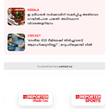
KERALA
ഇ ശ്രീധരൻ സർക്കാരിന് സമർപ്പിച്ച അതിവേഗ
റെയില്‍പാത പദ്ധതി: അടിസ്ഥാന
വിവരങ്ങളറിയാം
CRICKET
'ദേശീയ ടി20 ടീമിലേക്ക് തിരിച്ചുവരവ്
ആഗ്രഹിക്കുന്നില്ലേ?' ; മറുപടിയുമായി ഗിൽ
To advertise here,
contact us