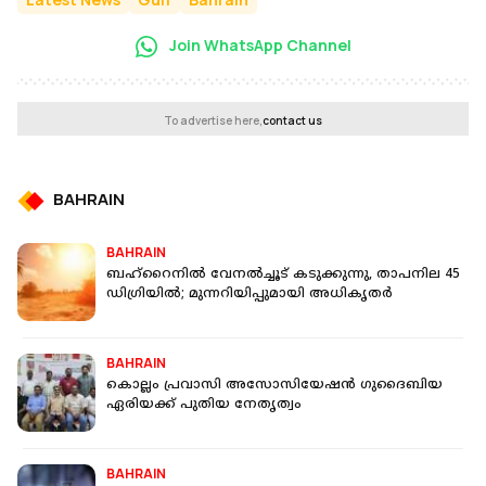
Join WhatsApp Channel
To advertise here,
contact us
BAHRAIN
BAHRAIN
ബഹ്‌റൈനിൽ വേനൽച്ചൂട് കടുക്കുന്നു, താപനില 45
ഡിഗ്രിയിൽ; മുന്നറിയിപ്പുമായി അധികൃതർ
BAHRAIN
കൊല്ലം പ്രവാസി അസോസിയേഷൻ ഗുദൈബിയ
ഏരിയക്ക് പുതിയ നേതൃത്വം
BAHRAIN