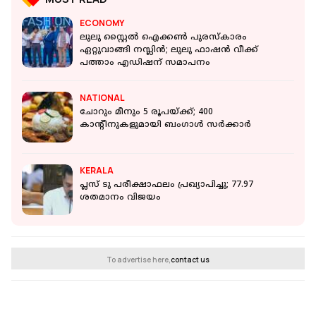
ECONOMY
ലുലു സ്റ്റൈൽ ഐക്കൺ പുരസ്കാരം
ഏറ്റുവാങ്ങി നസ്ലിൻ; ലുലു ഫാഷൻ വീക്ക്
പത്താം എഡിഷന് സമാപനം
NATIONAL
ചോറും മീനും 5 രൂപയ്ക്ക്; 400
കാന്റീനുകളുമായി ബംഗാൾ സർക്കാർ
KERALA
പ്ലസ് ടു പരീക്ഷാഫലം പ്രഖ്യാപിച്ചു; 77.97
ശതമാനം വിജയം
To advertise here,
contact us