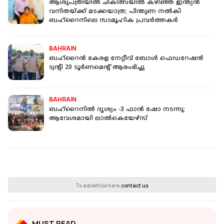
ആശുപത്രിയിൽ ചികിത്സയിൽ കഴിഞ്ഞ ഇന്ത്യൻ
വനിതയ്ക്ക് മടക്കയാത്ര; പിന്തുണ നൽകി
ബഹ്റൈനിലെ സാമൂഹിക പ്രവർത്തകർ
BAHRAIN
ബഹ്‌റൈൻ കേരള നേറ്റീവ് ബോൾ ഫെഡറേഷൻ
ട്വന്റി 20 ടൂർണമെന്റ് ആരംഭിച്ചു
BAHRAIN
ബഹ്റൈനില്‍ ദൃശ്യം -3 ഫാന്‍ ഷോ നടന്നു;
ആവേശമായി ലാൽകെയേഴ്സ്
To advertise here,
contact us
MUST READ