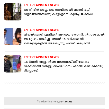
ENTERTAINMENT NEWS
അത് വിഗ് അല്ല, ആ റോളിനായി ഞാൻ മുടി
വളർത്തിയതാണ്; കാട്ടാളനെ കുറിച്ച് ജഗദീഷ്
ENTERTAINMENT NEWS
വിജയ്‌യോട് എനിക്ക് അസൂയ തോന്നി, നിസാരമായി
അദ്ദേഹം ജയിച്ചു, ഞാൻ 15 വർഷമായി
തെരുവുകളിൽ അലയുന്നു: പവൻ കല്യാൺ
ENTERTAINMENT NEWS
പാർവതി അല്ല, നീണ്ട ഇടവേളയ്ക്ക് ശേഷം
വക്കീലായി മമ്മൂട്ടി, സംവിധാനം ശാന്തി മായാദേവി?;
റിപ്പോർട്ട്
To advertise here,
contact us