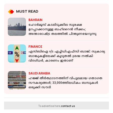
MUST READ
BAHRAIN
ഹോര്‍മൂസ് കടലിടുക്കില സുരക്ഷ
ഉറപ്പാക്കാനുള്ള ബഹ്റൈൻ നീക്കം;
അന്താരാഷ്ട്ര തലത്തിൽ പിന്തുണയേറുന്നു
FINANCE
എസ്‌ബി‌ഐ v/s എച്ച്‌ഡി‌എഫ്‌സി ബാങ്ക്: സ്വകാര്യ
ബാങ്കുകളിലേക്ക് കൂടുതൽ ശ്രദ്ധ നൽകി
വിദഗ്ദ്ധർ, കാരണം ഇതാണ്
SAUDI ARABIA
ഹജ്ജ് തീർത്ഥാടനത്തിന് വിപുലമായ ​ഗതാ​ഗത
സൗകര്യങ്ങൾ; 33,000ത്തിലധികം ബസുകൾ
ഒരുക്കി സൗദി
To advertise here,
contact us