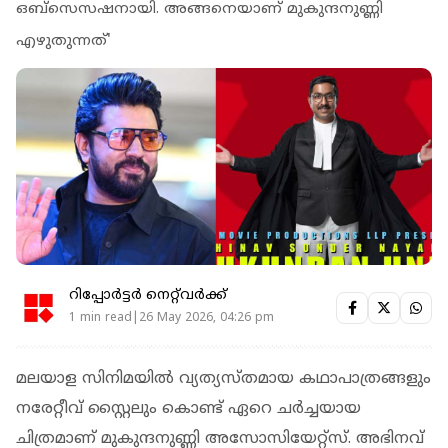
ഒബ്‌സെസഷനായി. അങ്ങനെയാണ് മുകുന്ദനുണ്ണി
എഴുതുന്നത്'
റിപ്പോർട്ടർ നെറ്റ്‌വര്‍ക്ക്‌
1 min read|26 May 2026, 04:26 pm
മലയാള സിനിമയിൽ വ്യത്യസ്തമായ കഥാപാത്രങ്ങളും
നരേറ്റീവ് സ്റ്റൈലും കൊണ്ട് ഏറെ ചർച്ചയായ
ചിത്രമാണ് മുകുന്ദനുണ്ണി അസോസിയേറ്റ്‌സ്. അഭിനവ്