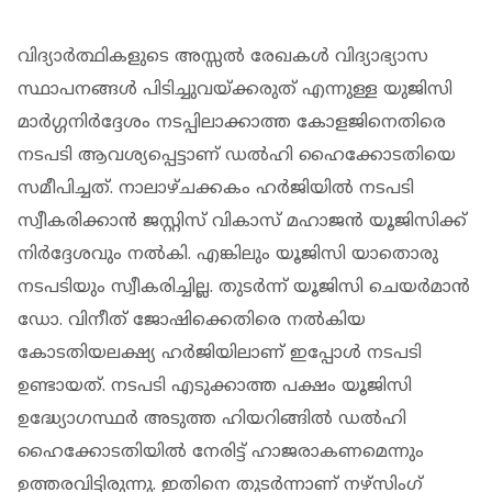
വിദ്യാർത്ഥികളുടെ അസ്സൽ രേഖകൾ വിദ്യാഭ്യാസ
സ്ഥാപനങ്ങൾ പിടിച്ചുവയ്ക്കരുത്‌ എന്നുള്ള യുജിസി
മാർഗ്ഗനിർദ്ദേശം നടപ്പിലാക്കാത്ത കോളജിനെതിരെ
നടപടി ആവശ്യപ്പെട്ടാണ് ഡൽഹി ഹൈക്കോടതിയെ
സമീപിച്ചത്. നാലാഴ്ചക്കകം ഹർജിയിൽ നടപടി
സ്വീകരിക്കാൻ ജസ്റ്റിസ് വികാസ് മഹാജൻ യൂജിസിക്ക്
നിർദ്ദേശവും നൽകി. എങ്കിലും യൂജിസി യാതൊരു
നടപടിയും സ്വീകരിച്ചില്ല. തുടർന്ന് യൂജിസി ചെയർമാൻ
ഡോ. വിനീത് ജോഷിക്കെതിരെ നൽകിയ
കോടതിയലക്ഷ്യ ഹർജിയിലാണ് ഇപ്പോൾ നടപടി
ഉണ്ടായത്. നടപടി എടുക്കാത്ത പക്ഷം യൂജിസി
ഉദ്ധ്യോഗസ്ഥർ അടുത്ത ഹിയറിങ്ങിൽ ഡൽഹി
ഹൈക്കോടതിയിൽ നേരിട്ട് ഹാജരാകണമെന്നും
ഉത്തരവിട്ടിരുന്നു. ഇതിനെ തുടർന്നാണ് നഴ്സിംഗ്