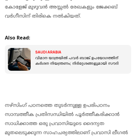
കോളേജ് മുഴുവൻ അസ്സൽ രേഖകളും ജേക്കബ്
വർഗീസിന് തിരികെ നൽകിയത്.
Also Read:
SAUDI ARABIA
വിമാന യാത്രയിൽ പവർ ബാങ്ക് ഉപയോ​ഗത്തിന്
കർശന നിയന്ത്രണം; നിർദ്ദേശങ്ങളുമായി സൗദി
നഴ്സിംഗ് പഠനത്തെ തുടർന്നുള്ള ഉപരിപഠനം
സാമ്പത്തീക പ്രതിസന്ധിയിൽ പൂർത്തീകരിക്കാൻ
സാധിക്കാത്ത ഒരു പ്രവാസിയുടെ ദൈന്യത
മുതലെടുക്കുന്ന സാഹചര്യത്തിലാണ് പ്രവാസി ലീഗൽ