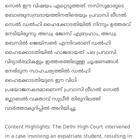
സെൽ ഈ വിഷയം ഏറ്റെടുത്തത്. നസ്‌സുമാരുടെ
ബോണ്ടുസമ്പ്രദായത്തിനതിരെയും പ്രവാസി ലീഗൽ
സെൽ ഡൽഹി ഹൈക്കോടതിയിൽ നിന്നും ഉത്തരവ്
നേടിയിരുന്നു. അഡ്വ. ജോസ് എബ്രഹാം, അഡ്വ.
ബേസിൽ ജെയ്സൺ എന്നിവരാണ് ഡൽഹി
ഹൈക്കോടതിയിൽ ഹാജരായത്. പല പ്രവാസി
വിദ്യാർത്ഥികളും ഇത്തരത്തിലുള്ള ചൂഷണങ്ങൾ
നേരിടുന്ന സാഹചര്യത്തിൽ ഡൽഹി
ഹൈക്കോടതിയുടെ ഈ വിധി
പ്രയോജനകരമാണെന്ന് പ്രവാസി ലീഗൽ സെൽ
ഗ്ലോബൽ വക്താവ് സുധീർ തിരുനിലത്ത്‌
വാർത്താകുറിപ്പിൽ അറിയിച്ചു.
Content Highlights: The Delhi High Court intervened
in a case involving an expatriate student, resulting in