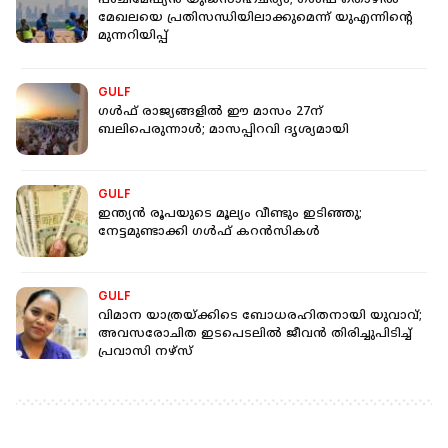
പശ്ചിമേഷ്യൻ യുദ്ധസാഹചര്യം; ഗള്‍ഫ് തൊഴില്‍
മേഖലയെ പ്രതിസന്ധിയിലാക്കുമെന്ന് യുഎന്നിന്റെ
മുന്നറിയിപ്പ്
GULF
ഗൾഫ് രാജ്യങ്ങളിൽ ഈ മാസം 27ന്
ബലിപെരുന്നാൾ; മാസപ്പിറവി ദൃശ്യമായി
GULF
ഇന്ത്യൻ രൂപയുടെ മൂല്യം വീണ്ടും ഇടിഞ്ഞു;
നേട്ടമുണ്ടാക്കി ​ഗൾഫ് കറൻസികൾ
GULF
വിമാന യാത്രയ്ക്കിടെ ബോധരഹിതനായി യുവാവ്;
അവസരോചിത ഇടപെടലിൽ ജീവൻ തിരിച്ചുപിടിച്ച്
പ്രവാസി നഴ്സ്