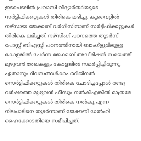
ഇടപെടലിൽ പ്രവാസി വിദ്യാർത്ഥിയുടെ
സർട്ടിഫിക്കറ്റുകൾ തിരികെ ലഭിച്ചു. കുവൈറ്റിൽ
നഴ്‌സായ ജേക്കബ് വർഗീസിനാണ് സർട്ടിഫിക്കറ്റുകൾ
തിരികെ ലഭിച്ചത്. നഴ്സിംഗ് പഠനത്തെ തുടർന്ന്
പോസ്റ്റ് ബിഎസ്സി പഠനത്തിനായി ബാംഗ്ളൂരിലുള്ള
കോളജിൽ ചേർന്ന ജേക്കബ് അഡ്മിഷൻ സമയത്ത്‌
മുഴുവൻ രേഖകളും കോളജിൽ സമർപ്പിച്ചിരുന്നു.
ഏതാനും ദിവസങ്ങൾക്കം ഒറിജിനൽ
സെർട്ടിഫിക്കറ്റുകൾ തിരികെ ചോദിച്ചപ്പോൾ രണ്ടു
വർഷത്തെ മുഴുവൻ ഫീസും നൽകിഎങ്കിൽ മാത്രമേ
സെർട്ടിഫിക്കറ്റുകൾ തിരികെ നൽകൂ എന്ന
നിലപാടിനെ തുടർന്നാണ്‌ ജേക്കബ് ഡൽഹി
ഹൈക്കോടതിയെ സമീപിച്ചത്.