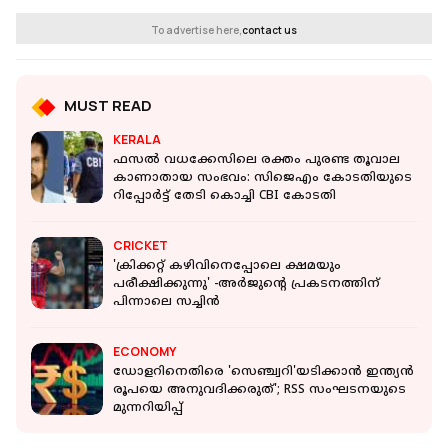
To advertise here,
contact us
MUST READ
KERALA
ഫസല്‍ വധക്കേസിലെ രക്തം പുരണ്ട തൂവാല
കാണാതായ സംഭവം: സിജെഎം കോടതിയുടെ
റിപ്പോര്‍ട്ട് തേടി കൊച്ചി CBI കോടതി
CRICKET
'ക്രിക്കറ്റ് കഴിവിനെപ്പോലെ ക്ഷമയും
പരീക്ഷിക്കുന്നു' -അര്‍ജുന്റെ പ്രകടനത്തിന്
പിന്നാലെ സച്ചിൻ
ECONOMY
ഡോളറിനെതിരെ 'സെഞ്ച്വറി'യടിക്കാൻ ഇന്ത്യൻ
രൂപയെ അനുവദിക്കരുത്'; RSS സംഘടനയുടെ
മുന്നറിയിപ്പ്