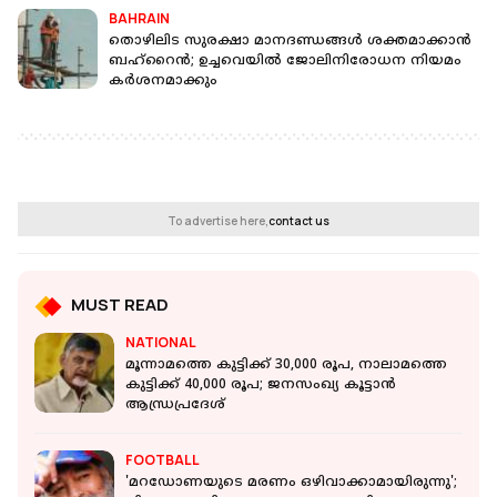
BAHRAIN
തൊഴിലിട സുരക്ഷാ മാനദണ്ഡങ്ങൾ ശക്തമാക്കാൻ
ബഹ്റൈൻ; ഉച്ചവെയില്‍ ജോലിനിരോധന നിയമം
കര്‍ശനമാക്കും
To advertise here,
contact us
MUST READ
NATIONAL
മൂന്നാമത്തെ കുട്ടിക്ക് 30,000 രൂപ, നാലാമത്തെ
കുട്ടിക്ക് 40,000 രൂപ; ജനസംഖ്യ കൂട്ടാന്‍
ആന്ധ്രപ്രദേശ്
FOOTBALL
'മറഡോണയുടെ മരണം ഒഴിവാക്കാമായിരുന്നു';