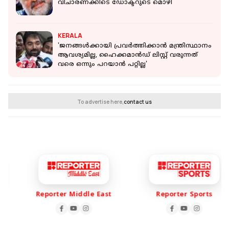
വിചാരണക്കിടെ ഡോക്ടറുടെ മൊഴി
KERALA
'ജനങ്ങൾക്കായി പ്രവർത്തിക്കാൻ മന്ത്രിസ്ഥാനം
ആവശ്യമില്ല, ഹൈക്കമാൻഡ് ലിസ്റ്റ് വരുന്നത്
വരെ ഒന്നും പറയാൻ പറ്റില്ല'
To advertise here,
contact us
Reporter Middle East
Reporter Sports