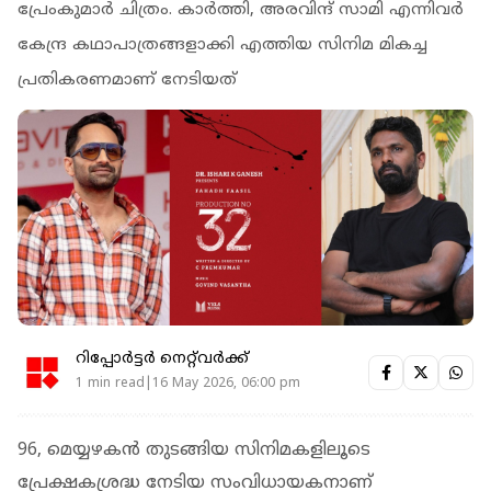
പ്രേംകുമാർ ചിത്രം. കാർത്തി, അരവിന്ദ് സാമി എന്നിവർ
കേന്ദ്ര കഥാപാത്രങ്ങളാക്കി എത്തിയ സിനിമ മികച്ച
പ്രതികരണമാണ് നേടിയത്
റിപ്പോർട്ടർ നെറ്റ്‌വര്‍ക്ക്‌
1 min read|16 May 2026, 06:00 pm
96, മെയ്യഴകൻ തുടങ്ങിയ സിനിമകളിലൂടെ
പ്രേക്ഷകശ്രദ്ധ നേടിയ സംവിധായകനാണ്