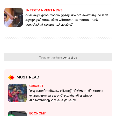
ENTERTAINMENT NEWS
വില കുറച്ചവർ തന്നെ ഇരട്ടി ഓഫർ ചെയ്തു, വിജയ്
മുഖ്യമന്ത്രിയായതിന് പിന്നാലെ ജനനായകൻ
റൈറ്റ്‌സിന് വമ്പൻ ഡിമാൻഡ്
To advertise here,
contact us
MUST READ
CRICKET
'ആകാശിനറിയാം വിക്കറ്റ് വീഴ്ത്താൻ'; ഓരോ
തവണയും കടലാസ് ഉയർത്തി ലഖ്നൗ
താരത്തിന്റെ സെലിബ്രേഷൻ
ECONOMY