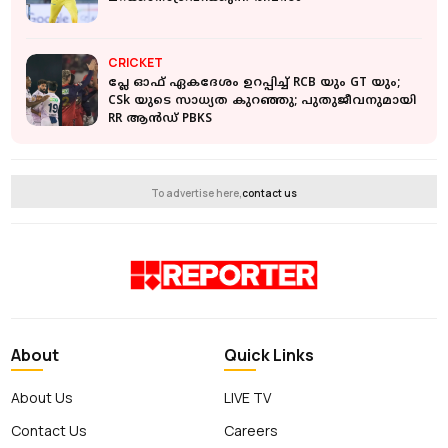
CRICKET
പ്ലേ ഓഫ് ഏകദേശം ഉറപ്പിച്ച് RCB യും GT യും;
CSk യുടെ സാധ്യത കുറഞ്ഞു; പുതുജീവനുമായി
RR ആൻഡ് PBKS
To advertise here,
contact us
About
Quick Links
About Us
LIVE TV
Contact Us
Careers