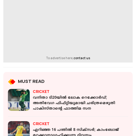
To advertise here,
contact us
MUST READ
CRICKET
വനിതാ ടി20യില്‍ ലോക റെക്കോര്‍ഡ്;
അതിവേഗ ഫിഫ്റ്റിയുമായി ചരിത്രമെഴുതി
പാകിസ്താന്റെ ഫാത്തിമ സന
CRICKET
എറിഞ്ഞ 16 പന്തിൽ 8 സിക്സർ; കാംബോജ്
മറക്കാനാഗ്രഹിക്കുന്ന ദിവസം