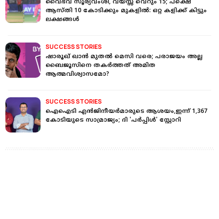
വൈഭവ് സൂര്യവംശി, വയസ്സ് വെറും 15; പക്ഷെ
ആസ്തി 10 കോടിക്കും മുകളില്‍: ഒറ്റ കളിക്ക് കിട്ടും
ലക്ഷങ്ങള്‍
SUCCESS STORIES
ഷാരൂഖ് ഖാൻ മുതൽ മെസി വരെ; പരാജയം അല്ല
ബൈജൂസിനെ തകർത്തത് അമിത
ആത്മവിശ്വാസമോ?
SUCCESS STORIES
ഐഐടി എൻജിനീയർമാരുടെ ആശയം,ഇന്ന് 1,367
കോടിയുടെ സാമ്രാജ്യം; ദി 'പർപ്പിൾ' സ്റ്റോറി