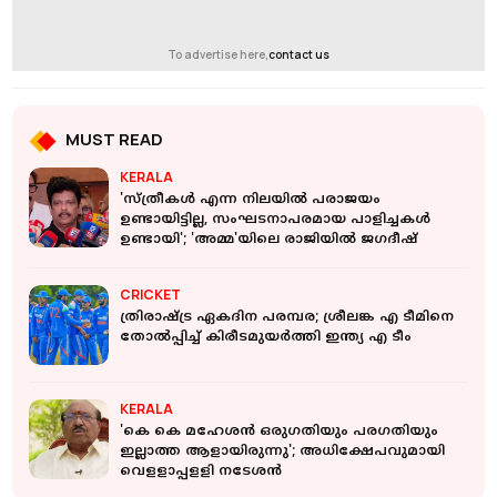
To advertise here,
contact us
MUST READ
KERALA
'സ്ത്രീകൾ എന്ന നിലയിൽ പരാജയം
ഉണ്ടായിട്ടില്ല, സംഘടനാപരമായ പാളിച്ചകൾ
ഉണ്ടായി'; 'അമ്മ'യിലെ രാജിയില്‍ ജഗദീഷ്
CRICKET
ത്രിരാഷ്ട്ര ഏകദിന പരമ്പര; ശ്രീലങ്ക എ ടീമിനെ
തോൽപ്പിച്ച് കിരീടമുയർത്തി ഇന്ത്യ എ ടീം
KERALA
'കെ കെ മഹേശന്‍ ഒരുഗതിയും പരഗതിയും
ഇല്ലാത്ത ആളായിരുന്നു'; അധിക്ഷേപവുമായി
വെളളാപ്പളളി നടേശന്‍