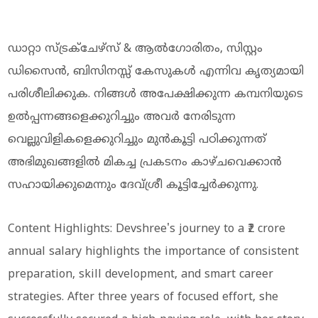
ഡാറ്റാ സ്ട്രക്ചേഴ്സ് & ആൽഗോരിതം, സിസ്റ്റം
ഡിസൈൻ, ബിസിനസ്സ് കേസുകൾ എന്നിവ കൃത്യമായി
പരിശീലിക്കുക. നിങ്ങൾ അപേക്ഷിക്കുന്ന കമ്പനിയുടെ
ഉൽപ്പന്നങ്ങളെക്കുറിച്ചും അവർ നേരിടുന്ന
വെല്ലുവിളികളെക്കുറിച്ചും മുൻകൂട്ടി പഠിക്കുന്നത്
അഭിമുഖങ്ങളിൽ മികച്ച പ്രകടനം കാഴ്ചവെക്കാൻ
സഹായിക്കുമെന്നും ദേവ്ശ്രീ കൂട്ടിച്ചേർക്കുന്നു.
Content Highlights: Devshree's journey to a ₹2 crore
annual salary highlights the importance of consistent
preparation, skill development, and smart career
strategies. After three years of focused effort, she