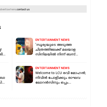
dvertise here,
contact us
S
ENTERTAINMENT NEWS
'സൂര്യയുടെ അടുത്ത
!
ചിത്രത്തിലേക്ക് മലയാള
ങി
സിനിമയില്‍ നിന്ന് ബസ്
പിടിച്ചു പോകേണ്ട
അവസ്ഥയാണ്'; നസ്‌ലെന്‍
ENTERTAINMENT NEWS
Welcome to LCU രവി മോഹൻ;
ബോ
നിവിൻ പോളിക്കും രാഘവ
ി
ലോറൻസിനും ഒപ്പം
ബെൻസിൽ ജോയിൻ ചെയ്ത്
നടൻ