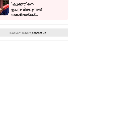
സ്വർണ്ണ വായ്പ
'കുഞ്ഞിനെ
ഉപദ്രവിക്കുന്നത്
അഖിലയ്ക്ക്
അറിയാമായിരുന്നു,
അവളുടെ അമ്മയാണെന്ന്
പറയാന്‍ തന്നെ അറപ്പാണ്'
To advertise here,
contact us