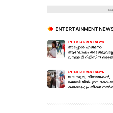
To a
ENTERTAINMENT NEW
ENTERTAINMENT NEWS
അപ്പോൾ എങ്ങനാ
ആഘോഷം തുടങ്ങുവല്ലേ
വമ്പൻ റീ റിലീസിന് ഒരുങ്
അല്ലുവിന്റെ ഹാപ്പി; ഡേറ്റ്
പുറത്ത്
ENTERTAINMENT NEWS
ജയസൂര്യ, വിനായകൻ,
ബേബി ജീൻ- ഈ കോം
കലക്കും; പ്രതീക്ഷ നൽക
ടൈറ്റൻസ് ഫസ്റ്റ് ലുക്ക്