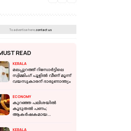
To advertise here,
contact us
MUST READ
KERALA
മലപ്പുറത്ത് റിസോര്‍ട്ടിലെ
സ്വിമ്മിംഗ് പൂളില്‍ വീണ് മൂന്ന്
വയസുകാരന് ദാരുണാന്ത്യം
ECONOMY
കുറഞ്ഞ പലിശയിൽ
കൂടുതൽ പണം;
ആകർഷകമായ
ആനുകൂല്യങ്ങളുമായി
കെഎസ്എഫ്ഇ 'ജനമിത്രം'
KERALA