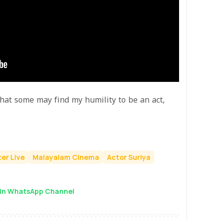
that some may find my humility to be an act,
er Live
Malayalam Cinema
Actor Suriya
in WhatsApp Channel