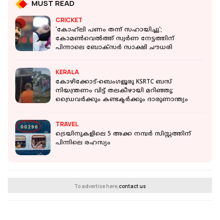
MUST READ
CRICKET
'കോഹ്‍ലി പണം തന്ന് സഹായിച്ചു';
കോമൺവെൽത്ത് സ്വർണ നേട്ടത്തിന്
പിന്നാലെ ബോക്‌സർ സാക്ഷി ചൗധരി
KERALA
കോഴിക്കോട്-ബെംഗളൂരു KSRTC ബസ്
നിയന്ത്രണം വിട്ട് തലകീഴായി മറിഞ്ഞു;
ഡ്രെെവർക്കും കണ്ടക്ടർക്കും ദാരുണാന്ത്യം
TRAVEL
ട്രെയിനുകളിലെ 5 അക്ക നമ്പര്‍ സിസ്റ്റത്തിന്
പിന്നിലെ രഹസ്യം
To advertise here,
contact us