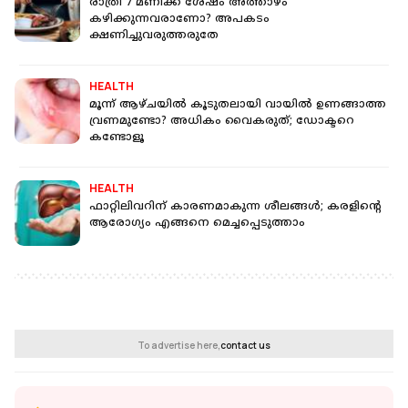
രാത്രി 7 മണിക്ക് ശേഷം അത്താഴം
കഴിക്കുന്നവരാണോ? അപകടം
ക്ഷണിച്ചുവരുത്തരുതേ
HEALTH
മൂന്ന് ആഴ്ചയില്‍ കൂടുതലായി വായില്‍ ഉണങ്ങാത്ത
വ്രണമുണ്ടോ? അധികം വൈകരുത്; ഡോക്ടറെ
കണ്ടോളൂ
HEALTH
ഫാറ്റിലിവറിന് കാരണമാകുന്ന ശീലങ്ങള്‍; കരളിന്റെ
ആരോഗ്യം എങ്ങനെ മെച്ചപ്പെടുത്താം
To advertise here,
contact us