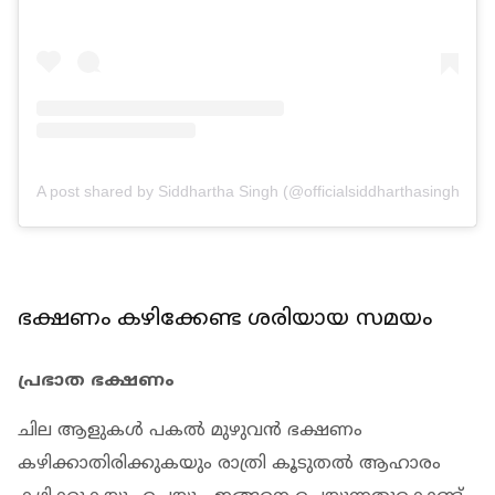
A post shared by Siddhartha Singh (@officialsiddharthasingh)
ഭക്ഷണം കഴിക്കേണ്ട ശരിയായ സമയം
പ്രഭാത ഭക്ഷണം
ചില ആളുകള്‍ പകല്‍ മുഴുവന്‍ ഭക്ഷണം
കഴിക്കാതിരിക്കുകയും രാത്രി കൂടുതല്‍ ആഹാരം