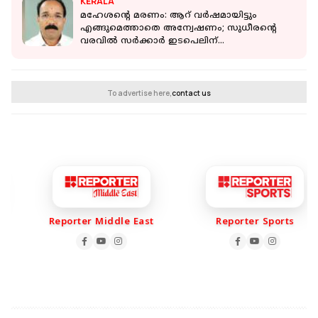
KERALA
മഹേശന്റെ മരണം: ആറ് വർഷമായിട്ടും
എങ്ങുമെത്താതെ അന്വേഷണം; സുധീരന്റെ
വരവിൽ സര്‍ക്കാർ ഇടപെലിന്
കളമൊരുങ്ങുന്നു
To advertise here,
contact us
Reporter Middle East
Reporter Sports