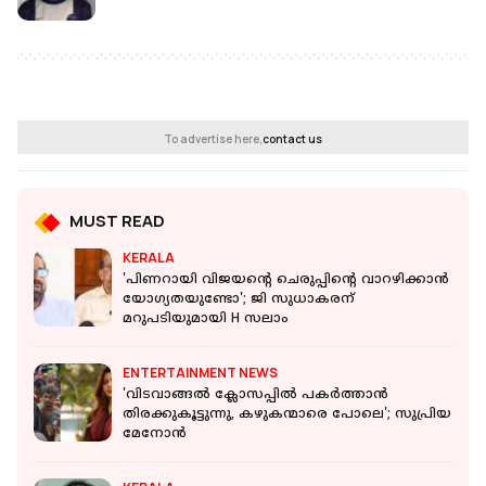
To advertise here,
contact us
MUST READ
KERALA
'പിണറായി വിജയന്റെ ചെരുപ്പിന്റെ വാറഴിക്കാന്‍
യോഗ്യതയുണ്ടോ'; ജി സുധാകരന്
മറുപടിയുമായി H സലാം
ENTERTAINMENT NEWS
'വിടവാങ്ങല്‍ ക്ലോസപ്പില്‍ പകര്‍ത്താന്‍
തിരക്കുകൂട്ടുന്നു, കഴുകന്മാരെ പോലെ'; സുപ്രിയ
മേനോന്‍