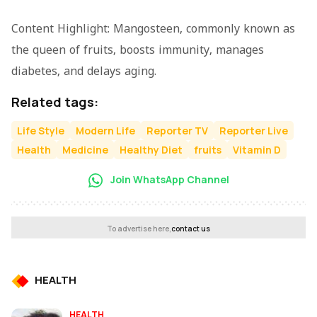
Content Highlight: Mangosteen, commonly known as
the queen of fruits, boosts immunity, manages
diabetes, and delays aging.
Related tags:
Life Style
Modern Life
Reporter TV
Reporter Live
Health
Medicine
Healthy Diet
fruits
Vitamin D
Join WhatsApp Channel
To advertise here,
contact us
HEALTH
HEALTH