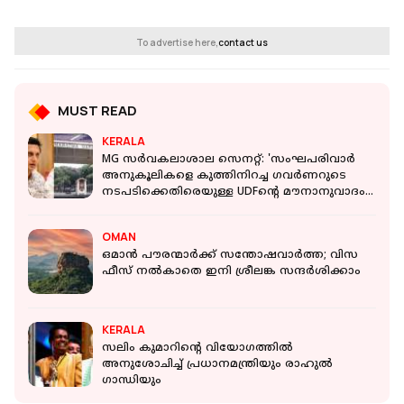
To advertise here,
contact us
MUST READ
KERALA
MG സർവകലാശാല സെനറ്റ്: 'സംഘപരിവാർ
അനുകൂലികളെ കുത്തിനിറച്ച ഗവർണറുടെ
നടപടിക്കെതിരെയുള്ള UDFൻ്റെ മൗനാനുവാദം
അപകടം'
OMAN
ഒമാൻ പൗരന്മാർക്ക് സന്തോഷവാർത്ത; വിസ
ഫീസ് നൽകാതെ ഇനി ശ്രീലങ്ക സന്ദർശിക്കാം
KERALA
സലിം കുമാറിൻ്റെ വിയോ​ഗത്തിൽ
അനുശോചിച്ച് പ്രധാനമന്ത്രിയും രാഹുൽ ​
ഗാന്ധിയും