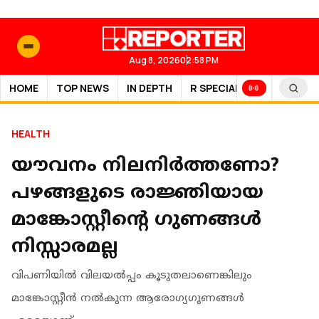
Aug 8, 2026
02:58 PM
HOME
TOP NEWS
IN DEPTH
R SPECIAL
SPORTS
HEALTH
യൗവനം നിലനിർത്തണോ?
പഴങ്ങളുടെ രാജ്ഞിയായ
മാങ്കോസ്റ്റീന്റെ ഗുണങ്ങൾ
നിസ്സാരമല്ല
വിപണിയിൽ വിലയൽപ്പം കൂടുതലാണെങ്കിലും
മാങ്കോസ്റ്റീൻ നൽകുന്ന ആരോഗ്യഗുണങ്ങൾ