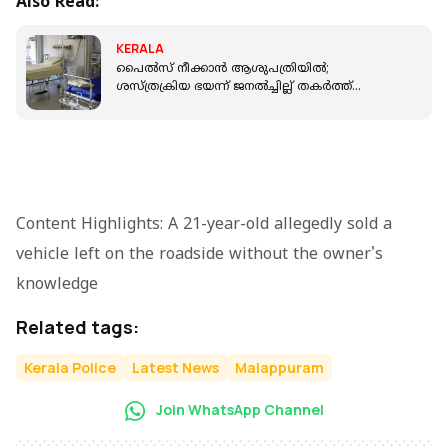
Also Read:
KERALA
പൈൽസ് നീക്കാൻ ആശുപത്രിയിൽ;
ശസ്ത്രക്രിയ ഭയന്ന് ജനൽച്ചില്ല് തകർത്ത്
രക്ഷപ്പെട്ടു, രക്തം വാർന്ന നിലയിൽ കണ്ടെത്തി
Content Highlights: A 21-year-old allegedly sold a
vehicle left on the roadside without the owner's
knowledge
Related tags:
Kerala Police
Latest News
Malappuram
Join WhatsApp Channel