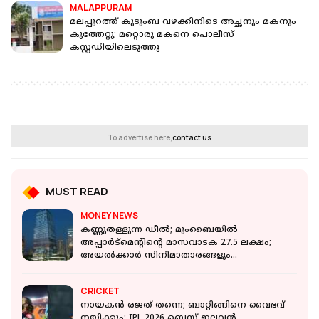
MALAPPURAM
മലപ്പുറത്ത് കുടുംബ വഴക്കിനിടെ അച്ഛനും മകനും
കുത്തേറ്റു; മറ്റൊരു മകനെ പൊലീസ്
കസ്റ്റഡിയിലെടുത്തു
To advertise here,
contact us
MUST READ
MONEY NEWS
കണ്ണുതള്ളുന്ന ഡീൽ; മുംബൈയിൽ
അപ്പാർട്മെന്റിന്റെ മാസവാടക 27.5 ലക്ഷം;
അയൽക്കാർ സിനിമാതാരങ്ങളും
കോടീശ്വരന്മാരും
CRICKET
നായകൻ രജത് തന്നെ; ബാറ്റിങ്ങിനെ വൈഭവ്
നയിക്കും; IPL 2026 ബെസ്റ്റ് ഇലവൻ