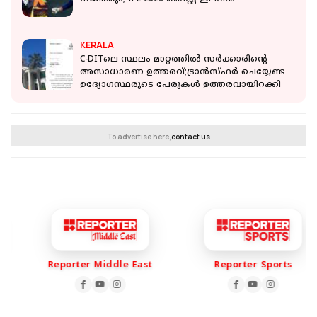
KERALA
C-DITലെ സ്ഥലം മാറ്റത്തിൽ സർക്കാരിൻ്റെ
അസാധാരണ ഉത്തരവ്;ട്രാൻസ്ഫർ ചെയ്യേണ്ട
ഉദ്യോഗസ്ഥരുടെ പേരുകൾ ഉത്തരവായിറക്കി
To advertise here,
contact us
Reporter Middle East
Reporter Sports