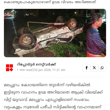
കൊണ്ടുപോകുമ്പോഴാണ് ഉടമ വിവരം അറിഞ്ഞത്
റിപ്പോർട്ടർ നെറ്റ്‌വര്‍ക്ക്‌
1 min read|02 Jun 2026, 11:21 am
മലപ്പുറം: കേടായതിനെ തുടര്‍ന്ന് വഴിയരികില്‍
ഇട്ടിരുന്ന വാഹനം ഉടമ അറിയാതെ ആക്രി വിലയ്ക്ക്
വിറ്റ് യുവാവ്. മലപ്പുറം എടപ്പാളിലാണ് സംഭവം.
വട്ടംകുളം സ്വദേശി പരീചി സിദ്ദിക്കിന്റെ വാഹനമാണ്