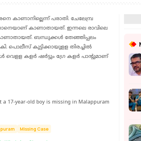
ാരനെ കാണാനില്ലെന്ന് പരാതി. ചേലേമ്പ്ര
 സിനാനെയാണ് കാണാതായത്. ഇന്നലെ രാവിലെ
ാണാതായത്. ബന്ധുക്കള്‍ തേഞ്ഞിപ്പലം
ി. പൊലീസ് കുട്ടിക്കായുളള തിരച്ചില്‍
ളള കളര്‍ ഷര്‍ട്ടും ഗ്രേ കളര്‍ പാന്റുമാണ്
t a 17-year-old boy is missing in Malappuram
ppuram
Missing Case