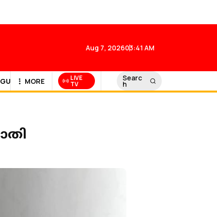
Aug 7, 2026
03:41 AM
Searc
LIVE
GULF NEWS
MORE
h
TV
രാതി