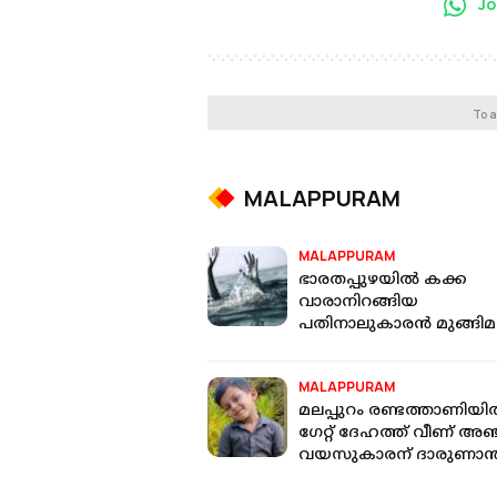
Jo
To a
MALAPPURAM
MALAPPURAM
ഭാരതപ്പുഴയില്‍ കക്ക
വാരാനിറങ്ങിയ
പതിനാലുകാരന്‍ മുങ്ങിമര
MALAPPURAM
മലപ്പുറം രണ്ടത്താണിയ
ഗേറ്റ് ദേഹത്ത് വീണ് അഞ്
വയസുകാരന് ദാരുണാന്ത