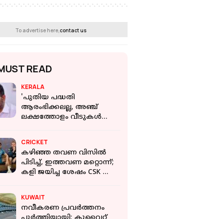
To advertise here,
contact us
MUST READ
KERALA
'പുതിയ പദ്ധതി
ആരംഭിക്കലല്ല, അഞ്ച്
ലക്ഷത്തോളം വീടുകൾ
സാധ്യമാക്കിയ ഒരു പദ്ധതി
അവസാനിപ്പില്‍ ആണ്
CRICKET
UDFന്റെ മുൻഗണന'
കഴിഞ്ഞ തവണ വിസിൽ
പിടിച്ച്, ഇത്തവണ മറ്റൊന്ന്;
കളി ജയിച്ച ശേഷം CSK യെ
വീണ്ടും ചൊറിഞ്ഞ് ഗിൽ
KUWAIT
നവീകരണ പ്രവർത്തനം
പൂർത്തിയായി; കുവൈറ്റ്