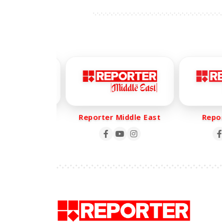
er Life
Reporter Middle East
Report