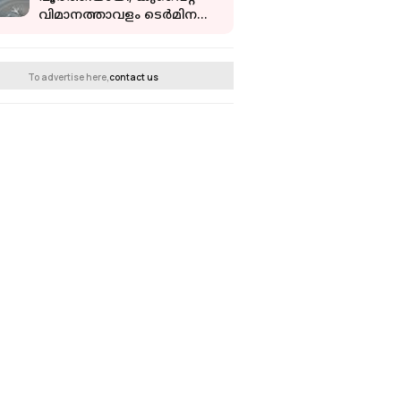
വിമാനത്താവളം ടെര്‍മിനല്‍
ഒന്നില്‍ സര്‍വീസുകള്‍
പുനരാരംഭിക്കുന്നു
To advertise here,
contact us