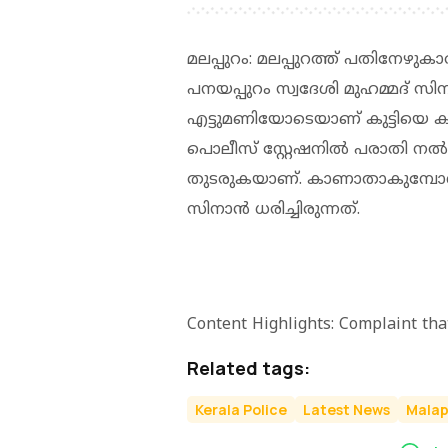
മലപ്പുറം: മലപ്പുറത്ത് പതിനേഴുക
പനയപ്പുറം സ്വദേശി മുഹമ്മദ്
എട്ടുമണിയോടെയാണ് കുട്ടിയെ ക
പൊലീസ് സ്റ്റേഷനില്‍ പരാതി നല്‍ക
തുടരുകയാണ്. കാണാതാകുമ്പോള്‍ വെ
സിനാന്‍ ധരിച്ചിരുന്നത്.
Content Highlights: Complaint tha
Related tags:
Kerala Police
Latest News
Mala