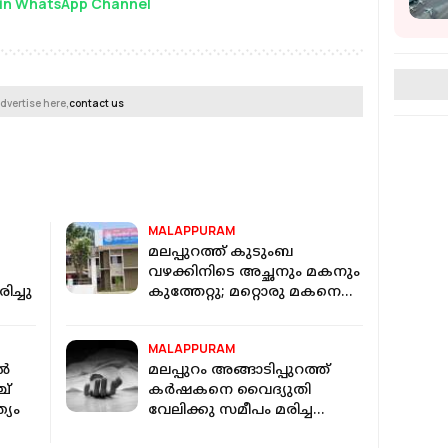
in WhatsApp Channel
dvertise here,
contact us
MALAPPURAM
മലപ്പുറത്ത് കുടുംബ
വഴക്കിനിടെ അച്ഛനും മകനും
ിച്ചു
കുത്തേറ്റു; മറ്റൊരു മകനെ
പൊലീസ് കസ്റ്റഡിയിലെടുത്തു
MALAPPURAM
ിൽ
മലപ്പുറം അങ്ങാടിപ്പുറത്ത്
ച്
കർഷകനെ വൈദ്യുതി
്യം
വേലിക്കു സമീപം മരിച്ച
നിലയിൽ കണ്ടെത്തി