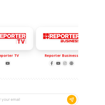
orter TV
Reporter Business
Rep