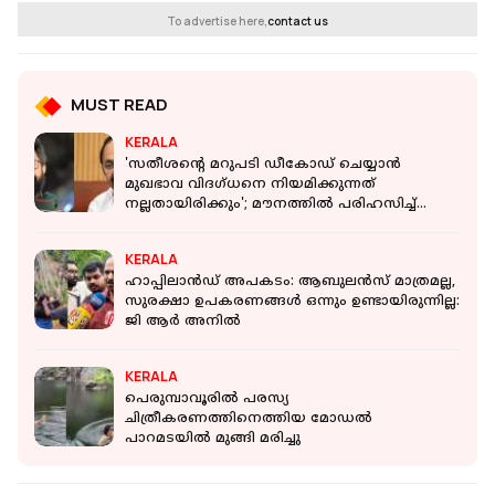
To advertise here,
contact us
MUST READ
KERALA
'സതീശന്റെ മറുപടി ഡീകോഡ് ചെയ്യാൻ
മുഖഭാവ വിദഗ്ധനെ നിയമിക്കുന്നത്
നല്ലതായിരിക്കും'; മൗനത്തിൽ പരിഹസിച്ച്
ആദർശ്
KERALA
ഹാപ്പിലാന്‍ഡ് അപകടം: ആബുലന്‍സ് മാത്രമല്ല,
സുരക്ഷാ ഉപകരണങ്ങള്‍ ഒന്നും ഉണ്ടായിരുന്നില്ല:
ജി ആര്‍ അനില്‍
KERALA
പെരുമ്പാവൂരില്‍ പരസ്യ
ചിത്രീകരണത്തിനെത്തിയ മോഡല്‍
പാറമടയിൽ മുങ്ങി മരിച്ചു