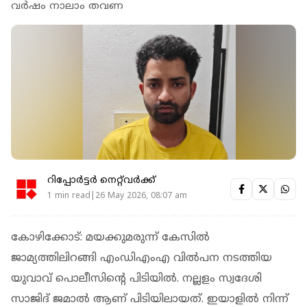
വർഷം നാലാം തവണ
റിപ്പോർട്ടർ നെറ്റ്‌വര്‍ക്ക്‌
1 min read|26 May 2026, 08:07 am
കോഴിക്കോട്: മയക്കുമരുന്ന് കേസിൽ
ജാമ്യത്തിലിറങ്ങി എംഡിഎംഎ വിൽപന നടത്തിയ
യുവാവ് പൊലീസിൻ്റെ പിടിയിൽ. നല്ലളം സ്വദേശി
സാജിദ് ജമാൽ ആണ് പിടിയിലായത്. ഇയാളിൽ നിന്ന്