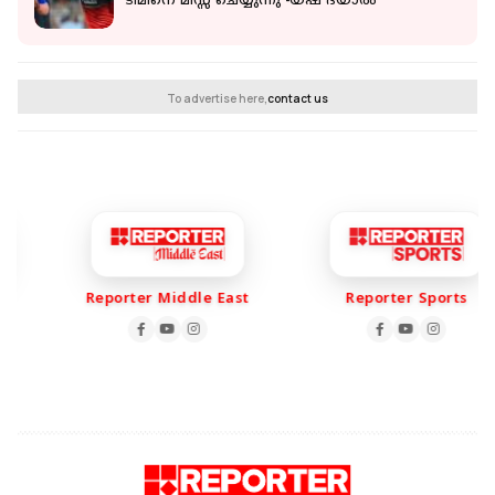
ടീമിനെ മിസ്സ് ചെയ്യുന്നു -യഷ് ദയാല്‍
To advertise here,
contact us
Reporter Middle East
Reporter Sports