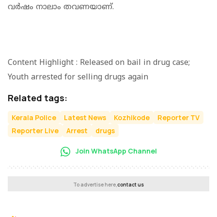
വർഷം നാലാം തവണയാണ്.
Content Highlight : Released on bail in drug case;
Youth arrested for selling drugs again
Related tags:
Kerala Police
Latest News
Kozhikode
Reporter TV
Reporter Live
Arrest
drugs
Join WhatsApp Channel
To advertise here,
contact us