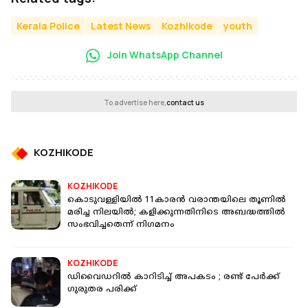
Kerala Police
Latest News
Kozhikode
youth
Join WhatsApp Channel
To advertise here,
contact us
KOZHIKODE
KOZHIKODE
കൊടുവള്ളിയിൽ 11കാരൻ വരാന്തയിലെ തൂണിൽ
മരിച്ച നിലയിൽ; കളിക്കുന്നതിനിടെ അബദ്ധത്തിൽ
സംഭവിച്ചതെന്ന് നി​ഗമനം
KOZHIKODE
ഡിവൈഡറിൽ കാറിടിച്ച് അപകടം ; രണ്ട് പേർക്ക്
ഗുരുതര പരിക്ക്