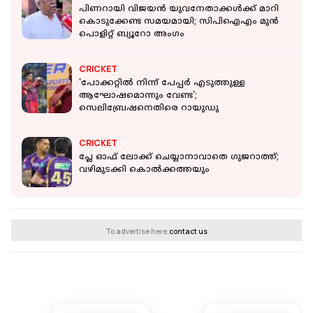
പിണറായി വിജയന്‍ യുവനേതാക്കൾക്ക് മാറി
കൊടുക്കേണ്ട സമയമായി; സിപിഐഎം മുന്‍
പൊളിറ്റ് ബ്യൂറോ അംഗം
CRICKET
'പോക്കറ്റിൽ നിന്ന് പേപ്പർ എടുത്തുള്ള
ആഘോഷമൊന്നും വേണ്ട';
സെലിബ്രേഷനെതിരെ റായുഡു
CRICKET
പ്ലേ ഓഫ് ലോക്ക് ചെയ്യാനാവാതെ ഗുജറാത്ത്;
വഴിമുടക്കി കൊൽക്കത്തയും
To advertise here,
contact us