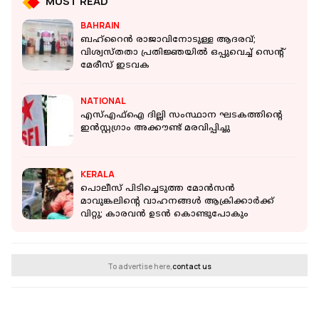
MUST READ
BAHRAIN
ബഹ്റൈൻ രാജാവിനോടുള്ള ആദരവ്;
വിശ്വസ്തതാ പ്രതിജ്ഞയിൽ ഒപ്പുവെച്ച് സെന്റ്
മേരീസ് ഇടവക
NATIONAL
എസ്എഫ്ഐ ദില്ലി സംസ്ഥാന ഘടകത്തിന്റെ
ഇൻസ്റ്റഗ്രാം അക്കൗണ്ട്‌ മരവിപ്പിച്ചു
KERALA
പൊലീസ് പിടിച്ചെടുത്ത മോന്‍സന്‍
മാവുങ്കലിന്റെ വാഹനങ്ങള്‍ ആക്രിക്കാര്‍ക്ക്
വിറ്റു; കാരവന്‍ ഉടന്‍ കൊണ്ടുപോകും
To advertise here,
contact us