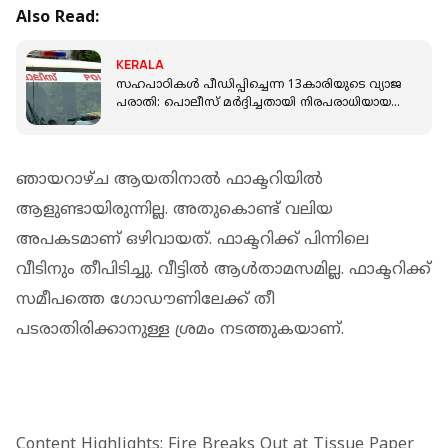
Also Read:
KERALA
സഹപാഠികൾ പീഡിപ്പിച്ചെന്ന 13കാരിയുടെ വ്യാജ
പരാതി: പൊലീസ് മർദ്ദിച്ചതായി നിരപരാധിയായ
20കാരൻ
ഞായറാഴ്ച ആയതിനാല്‍ ഫാക്ടറിയില്‍
ആളുണ്ടായിരുന്നില്ല. അതുകൊണ്ട് വലിയ
അപകടമാണ് ഒഴിവായത്. ഫാക്ടറിക്ക് പിന്നിലെ
വീടിനും തീപിടിച്ചു. വീട്ടില്‍ ആള്‍താമസമില്ല. ഫാക്ടറിക്ക്
സമീപത്തെ ഗോഡൗണിലേക്ക് തീ
പടരാതിരിക്കാനുള്ള ശ്രമം നടത്തുകയാണ്.
Content Highlights: Fire Breaks Out at Tissue Paper