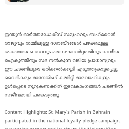
ഓൺലൈൻ സംവിധാനം
ഇന്ത്യൻ ഓർത്തഡോക്സ് സമൂഹവും ബഹ്റൈൻ
രാജ്യവും തമ്മിലുള്ള ദശാബ്ദങ്ങൾ പഴക്കമുള്ള
ശക്തമായ ബന്ധവും മതസൗഹാർദ്ദത്തിനും ദേശീയ
ഐക്യത്തിനും സഭ നൽകുന്ന വലിയ പ്രാധാന്യവും
ഈ ചടങ്ങിലൂടെ ഒരിക്കൽക്കൂടി എടുത്തുകാട്ടപ്പെട്ടു.
വൈദികരും മാനേജിംഗ് കമ്മിറ്റി ഭാരവാഹികളും
ഉൾപ്പെടെ നൂറുകണക്കിന് ഇടവകാംഗങ്ങൾ ചടങ്ങിൽ
സജീവമായി പങ്കെടുത്തു.
Content Highlights: St. Mary's Parish in Bahrain
participated in the national loyalty pledge campaign,