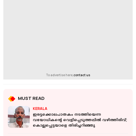
To advertise here,
contact us
MUST READ
KERALA
ഇരട്ടക്കൊലപാതകം നടത്തിയെന്ന
വയോധികന്റെ വെളിപ്പെടുത്തലില്‍ വഴിത്തിരിവ്;
കൊല്ലപ്പെട്ടയാളെ തിരിച്ചറിഞ്ഞു