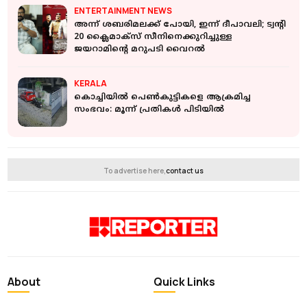
ENTERTAINMENT NEWS
അന്ന് ശബരിമലക്ക് പോയി, ഇന്ന് ദീപാവലി; ട്വന്റി
20 ക്ലൈമാക്സ് സീനിനെക്കുറിച്ചുള്ള
ജയറാമിന്റെ മറുപടി വൈറൽ
KERALA
കൊച്ചിയില്‍ പെണ്‍കുട്ടികളെ ആക്രമിച്ച
സംഭവം: മൂന്ന് പ്രതികള്‍ പിടിയില്‍
To advertise here,
contact us
About
Quick Links