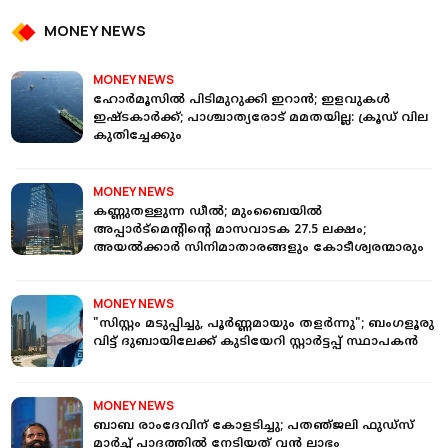
MONEY NEWS
MONEY NEWS
ഹോർമൂസില്‍ പിടിമുറുക്കി ഇറാന്‍; ഇളവുകള്‍
ഇഷ്ടകാർക്ക്; പാശ്ചാത്യരോട് മമതയില്ല: ക്രൂഡ് വില
കുതിച്ചേക്കും
MONEY NEWS
കണ്ണുതള്ളുന്ന ഡീൽ; മുംബൈയിൽ
അപ്പാർട്മെന്റിന്റെ മാസവാടക 27.5 ലക്ഷം;
അയൽക്കാർ സിനിമാതാരങ്ങളും കോടീശ്വരന്മാരും
MONEY NEWS
"സിസ്റ്റം മടുപ്പിച്ചു, പൂർണ്ണമായും തളർന്നു"; ബംഗളൂരു
വിട്ട് ദുബായിലേക്ക് കുടിയേറി സ്റ്റാർട്ടപ്പ് സ്ഥാപകന്‍
MONEY NEWS
ബാബ രാംദേവിന് കോളടിച്ചു; പതഞ്‌ജലി ഫുഡ്സ്
മാർച്ച് പാദത്തിൽ നേടിയത് വൻ ലാഭം