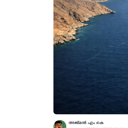
അജ്മല്‍ എം കെ