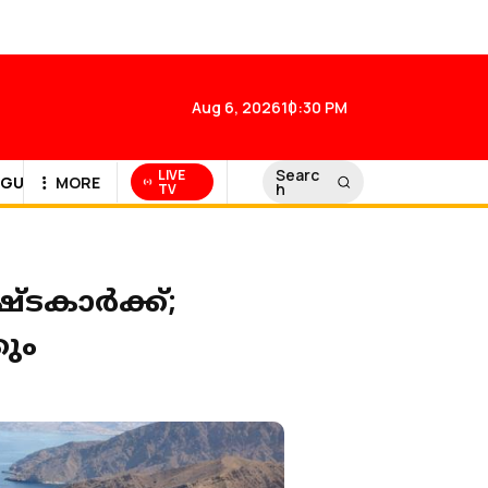
Aug 6, 2026
10:30 PM
Searc
LIVE
GULF NEWS
MORE
h
TV
്ടകാർക്ക്;
കും