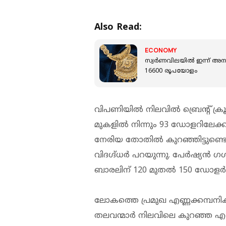
Also Read:
ECONOMY
സ്വർണവിലയില്‍ ഇന്ന് അനക
16600 രൂപയോളം
വിപണിയിൽ നിലവിൽ ബ്രെന്റ് ക്
മുകളിൽ നിന്നും 93 ഡോളറിലേക്കു
നേരിയ തോതിൽ കുറഞ്ഞിട്ടുണ്ടെങ
വിദഗ്ദ്ധർ പറയുന്നു. പേർഷ്യൻ 
ബാരലിന് 120 മുതൽ 150 ഡോളർ 
ലോകത്തെ പ്രമുഖ എണ്ണക്കമ
തലവന്മാർ നിലവിലെ കുറഞ്ഞ എണ