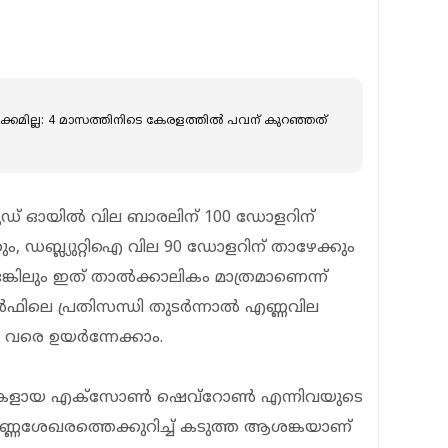
്കമില്ല: 4 മാസത്തിനിടെ കേരളത്തില്‍ പവന് കുറഞ്ഞത്
രൂഡ് ഓയിൽ വില ബാരലിന് 100 ഡോളറിന്
ം, ഡബ്ല്യുറ്റിഐ വില 90 ഡോളറിന് താഴേക്കും
്കിലും ഇത് താൽക്കാലികം മാത്രമാണെന്ന്
ഗൾഫിലെ പ്രതിസന്ധി തുടർന്നാൽ എണ്ണവില
വരെ ഉയർന്നേക്കാം.
്പനികളായ എക്സോൺ ഷെവ്റോൺ എന്നിവയുടെ
്ണശേഖരത്തെക്കുറിച്ച് കടുത്ത ആശങ്കയാണ്