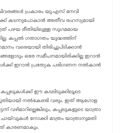
വിവരങ്ങൾ പ്രകാരം യു.എസ് നേവി
ുക്ക് കടന്നുപോകാൻ അതീവ രഹസ്യമായി
 ഇത് പഴയ രീതിയിലുള്ള സുഗമമായ
ില്ല. കപ്പൽ ഗതാഗതം യുദ്ധത്തിന്
മാനം വരെയായി തിരിച്ചുപിടിക്കാൻ
ജ്യങ്ങളോടും ഒരേ സമീപനമായിരിക്കില്ല ഇറാൻ
ുകൾക്ക് ഇറാൻ പ്രത്യേക പരിഗണന നൽകാൻ
െ കപ്പലുകൾക്ക് ഈ കടലിടുക്കിലൂടെ
ുതിയായി നൽകേണ്ടി വരും. ഇത് ആഗോള
ടെന്ന് വഴിമാറില്ലെങ്കിലും, കപ്പലുകളുടെ യാത്രാ
രീയ ചായ്‌വുകൾ നോക്കി മാത്രം യാത്രാനുമതി
ഇത് കാരണമാകും.