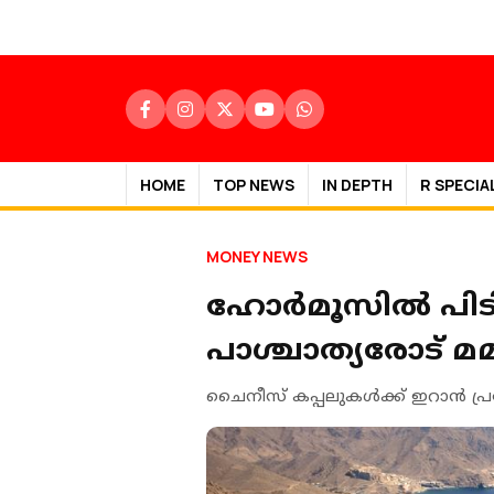
HOME
TOP NEWS
IN DEPTH
R SPECIA
MONEY NEWS
ഹോർമൂസില്‍ പിടി
പാശ്ചാത്യരോട് മമ
ചൈനീസ് കപ്പലുകൾക്ക് ഇറാൻ പ