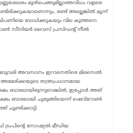
എണ്ണശേഖരം മുൻപെങ്ങുമില്ലാത്തവിധം വളരെ
്ടിരിക്കുകയാണെന്നും, രണ്ട് അല്ലെങ്കിൽ മൂന്ന്
വിപണിയെ ബാധിക്കുകയും വില കുത്തനെ
സോൺ സീനിയർ വൈസ് പ്രസിഡന്റ് നീൽ
ഫെബ്രുവരി അവസാനം ഇറാനെതിരെ മിസൈൽ
 അമേരിക്കയുടെ തന്ത്രപ്രധാനമായ
്ഷം ബാരലായിരുന്നുവെങ്കിൽ, ഇപ്പോൾ അത്
ശലക്ഷം ബാരലായി ചുരുങ്ങിയെന്ന് ഷെവ്റോൺ
് ചൂണ്ടിക്കാട്ടി.
ട്രംപിന്റെ സോഷ്യൽ മീഡിയ