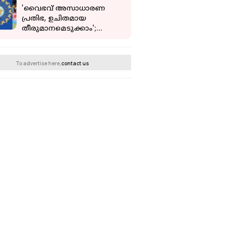
'വൈഭവ് അസാധാരണ
പ്രതിഭ, ഉചിതമായ
തീരുമാനമെടുക്കാം';
അഗാർക്കർക്ക്
ബിസിസിഐയുടെ
പച്ചക്കൊടി
To advertise here,
contact us