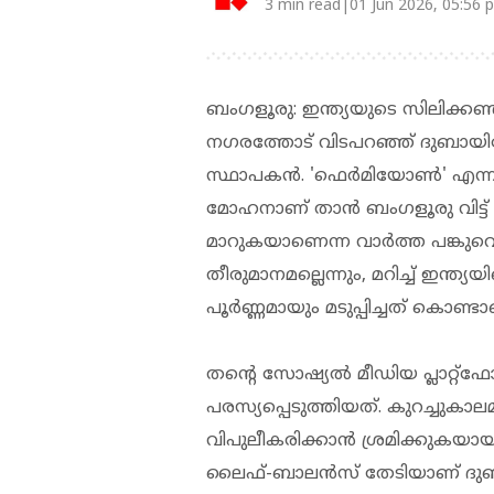
3 min read|01 Jun 2026, 05:56 
ബംഗളൂരു: ഇന്ത്യയുടെ സിലിക്കൺ
നഗരത്തോട് വിടപറഞ്ഞ് ദുബായിലേക്ക്
സ്ഥാപകൻ. 'ഫെർമിയോൺ' എന്ന സ്
മോഹനാണ് താൻ ബംഗളൂരു വിട്ട് 
മാറുകയാണെന്ന വാർത്ത പങ്കുവ
തീരുമാനമല്ലെന്നും, മറിച്ച് ഇന്
പൂർണ്ണമായും മടുപ്പിച്ചത് കൊണ്ട
തന്റെ സോഷ്യൽ മീഡിയ പ്ലാറ്റ
പരസ്യപ്പെടുത്തിയത്. കുറച്ചുക
വിപുലീകരിക്കാൻ ശ്രമിക്കുകയായി
ലൈഫ്-ബാലന്‍സ് തേടിയാണ് ദുബായ