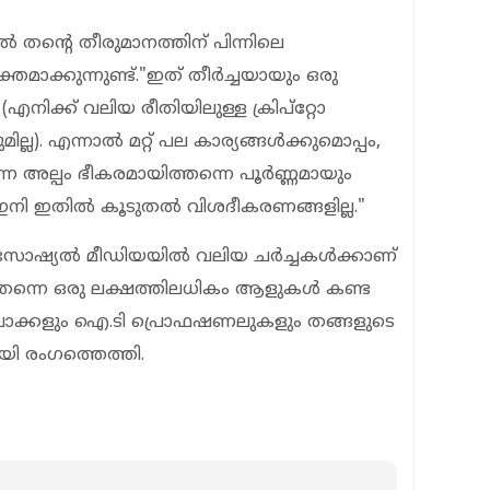
്റിൽ തന്റെ തീരുമാനത്തിന് പിന്നിലെ
മാക്കുന്നുണ്ട്."ഇത് തീർച്ചയായും ഒരു
എനിക്ക് വലിയ രീതിയിലുള്ള ക്രിപ്റ്റോ
്ല). എന്നാൽ മറ്റ് പല കാര്യങ്ങൾക്കുമൊപ്പം,
ന്നെ അല്പം ഭീകരമായിത്തന്നെ പൂർണ്ണമായും
ാം. ഇനി ഇതിൽ കൂടുതൽ വിശദീകരണങ്ങളില്ല."
ിൽ സോഷ്യൽ മീഡിയയിൽ വലിയ ചർച്ചകൾക്കാണ്
കം തന്നെ ഒരു ലക്ഷത്തിലധികം ആളുകൾ കണ്ട
ുവാക്കളും ഐ.ടി പ്രൊഫഷണലുകളും തങ്ങളുടെ
ി രംഗത്തെത്തി.