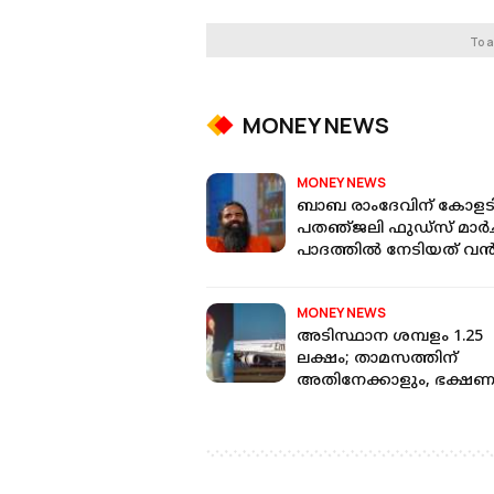
To a
MONEY NEWS
MONEY NEWS
ബാബ രാംദേവിന് കോളടിച
പതഞ്‌ജലി ഫുഡ്സ് മാർച്
പാദത്തിൽ നേടിയത് വ
ലാഭം
MONEY NEWS
അടിസ്ഥാന ശമ്പളം 1.25
ലക്ഷം; താമസത്തിന്
അതിനേക്കാളും, ഭക്ഷണ
ഫ്രീ: കാബിൻ ക്ര്യൂവിൻ്റെ
ശമ്പളം അറിയാമോ?