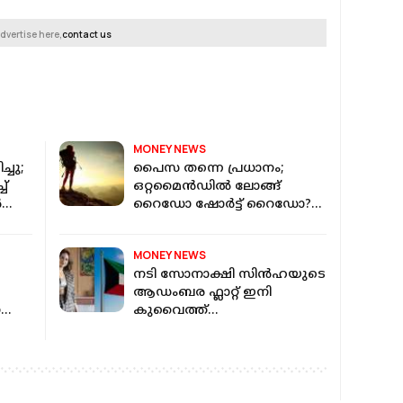
dvertise here,
contact us
MONEY NEWS
്ചു;
പൈസ തന്നെ പ്രധാനം;
ച്
ഒറ്റമൈൻഡിൽ ലോങ്ങ്
ൻ
റൈഡോ ഷോർട്ട് റൈഡോ?
ജെൻസി ട്രിപ്പേർസിൻ്റെ
മനസ്സിൽ എന്ത്? പുതിയ
MONEY NEWS
പഠനം
നടി സോനാക്ഷി സിന്‍ഹയുടെ
ആഡംബര ഫ്ലാറ്റ് ഇനി
വും
കുവൈത്ത്
കോൺസുലേറ്റിന്:
മാസവാടക 16 ലക്ഷം