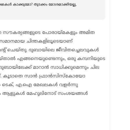
്ഷകള്‍ കാക്കുമോ? തുടക്കം മോശമാക്കിയല്ല,
ാന സൗകര്യങ്ങളുടെ പോരായ്മകളും അമിത
സമാനമായ ചിന്തകളിലൂടെയാണ്
മന്റ് ചെയ്തു. ദുബായിലെ ജീവിതച്ചെലവുകൾ
്താൽ എങ്ങനെയുണ്ടെന്നും, ഒരു കമ്പനിയുടെ
ബായിലേക്ക് മാറാൻ സാധിക്കുമെന്നും ചില
ണ്ട്. കൂടാതെ സാൻ ഫ്രാൻസിസ്കോയോ
ടെക്, എ.ഐ മേഖലകൾ വളർന്നു
ച്ചും ആളുകൾ മേഹുലിനോട് സംശയങ്ങൾ