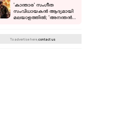
'കാന്താര' സംഗീത
സംവിധായകന്‍ ആദ്യമായി
മലയാളത്തില്‍; 'അനന്തന്‍
കാട്' ജൂണ്‍ 25 ന്
To advertise here,
contact us