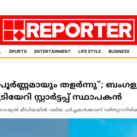
L
SPORTS
ENTERTAINMENT
LIFE STYLE
BUSINESS
്ചു, പൂർണ്ണമായും തളർന്നു"; ബംഗളൂര
േറി സ്റ്റാർട്ടപ്പ് സ്ഥാപകന്‍
സോഷ്യൽ മീഡിയയിൽ വലിയ ചർച്ചകൾക്കാണ് വഴിതുറന്നിരിക്ക