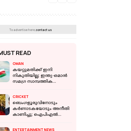
To advertise here,
contact us
MUST READ
OMAN
കയറ്റുമതിക്ക് ഇനി
നികുതിയില്ല; ഇന്ത്യ-ഒമാൻ
സമ​ഗ്ര സാമ്പത്തിക
പങ്കാളിത്ത കരാർ
പ്രാബല്യത്തിൽ
CRICKET
ബെംഗളൂരുവിനോടും
കര്‍ണാടകയോടും അനീതി
കാണിച്ചു; ഐപിഎല്‍
വേദിമാറ്റത്തില്‍ നിയുക്ത
മുഖ്യമന്ത്രി
ENTERTAINMENT NEWS