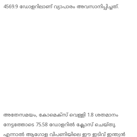
4569.9 ഡോളറിലാണ് വ്യാപാരം അവസാനിപ്പിച്ചത്.
അതേസമയം, കോമെക്സ് വെള്ളി 1.8 ശതമാനം
നേട്ടത്തോടെ 75.58 ഡോളറിൽ ക്ലോസ് ചെയ്തു.
എന്നാൽ ആഗോള വിപണിയിലെ ഈ ഇടിവ് ഇന്ത്യൻ