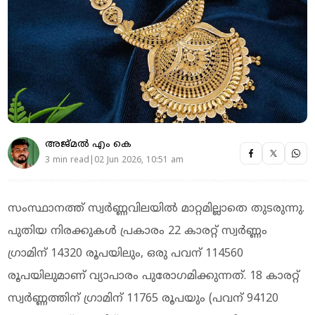
അജ്മല്‍ എം കെ
3 min read|02 Jun 2026, 10:51 am
സംസ്ഥാനത്ത് സ്വർണ്ണവിലയിൽ മാറ്റമില്ലാതെ തുടരുന്നു.
പുതിയ നിരക്കുകൾ പ്രകാരം 22 കാരറ്റ് സ്വർണ്ണം
ഗ്രാമിന് 14320 രൂപയിലും, ഒരു പവന് 114560
രൂപയിലുമാണ് വ്യാപാരം പുരോഗമിക്കുന്നത്. 18 കാരറ്റ്
സ്വർണ്ണത്തിന് ഗ്രാമിന് 11765 രൂപയും (പവന് 94120