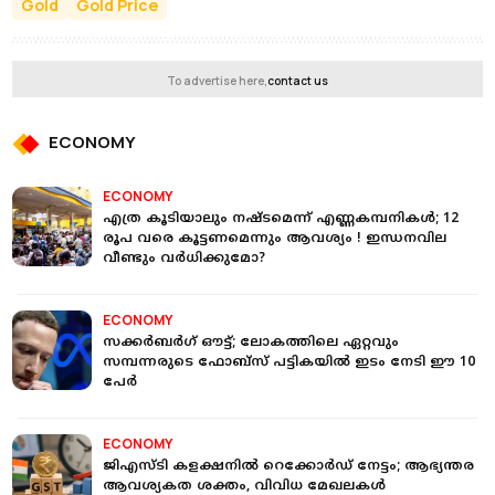
Gold
Gold Price
To advertise here,
contact us
ECONOMY
ECONOMY
എത്ര കൂടിയാലും നഷ്ടമെന്ന് എണ്ണകമ്പനികൾ; 12
രൂപ വരെ കൂട്ടണമെന്നും ആവശ്യം ! ഇന്ധനവില
വീണ്ടും വർധിക്കുമോ?
ECONOMY
സക്കര്‍ബര്‍ഗ് ഔട്ട്; ലോകത്തിലെ ഏറ്റവും
സമ്പന്നരുടെ ഫോബ്‌സ് പട്ടികയില്‍ ഇടം നേടി ഈ 10
പേര്‍
ECONOMY
ജിഎസ്ടി കളക്ഷനില്‍ റെക്കോര്‍ഡ് നേട്ടം; ആഭ്യന്തര
ആവശ്യകത ശക്തം, വിവിധ മേഖലകള്‍