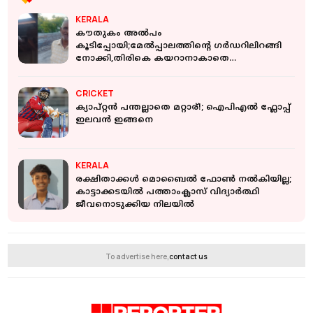
KERALA
കൗതുകം അൽപം
കൂടിപ്പോയി;മേൽപ്പാലത്തിന്റെ ഗർഡറിലിറങ്ങി
നോക്കി,തിരികെ കയറാനാകാതെ
വയോധികൻ,നാട്ടുകാർ രക്ഷപ്പെടുത്തി
CRICKET
ക്യാപ്റ്റൻ പന്തല്ലാതെ മറ്റാര്!; ഐപിഎൽ ഫ്ലോപ്പ്
ഇലവൻ ഇങ്ങനെ
KERALA
രക്ഷിതാക്കൾ മൊബൈൽ ഫോൺ നൽകിയില്ല;
കാട്ടാക്കടയിൽ പത്താംക്ലാസ് വിദ്യാർത്ഥി
ജീവനൊടുക്കിയ നിലയിൽ
To advertise here,
contact us