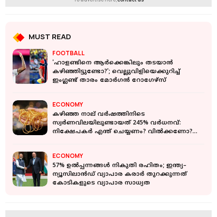
MUST READ
FOOTBALL
'ഹാളണ്ടിനെ ആര്‍ക്കെങ്കിലും തടയാന്‍
കഴിഞ്ഞിട്ടുണ്ടോ?'; വെല്ലുവിളിയെക്കുറിച്ച്
ഇംഗ്ലണ്ട് താരം മോര്‍ഗന്‍ റോഗേഴ്സ്
ECONOMY
കഴിഞ്ഞ നാല് വർഷത്തിനിടെ
സ്വർണവിലയിലുണ്ടായത് 245% വർധനവ്:
നിക്ഷേപകർ എന്ത് ചെയ്യണം? വില്‍ക്കണോ?
ലാഭമെടുക്കണോ?
ECONOMY
57% ഉൽപ്പന്നങ്ങൾ നികുതി രഹിതം; ഇന്ത്യ–
ന്യൂസിലാൻഡ് വ്യാപാര കരാർ തുറക്കുന്നത്
കോടികളുടെ വ്യാപാര സാധ്യത