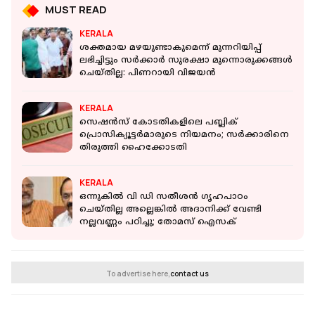
MUST READ
KERALA
ശക്തമായ മഴയുണ്ടാകുമെന്ന് മുന്നറിയിപ്പ്
ലഭിച്ചിട്ടും സർക്കാർ സുരക്ഷാ മുന്നൊരുക്കങ്ങൾ
ചെയ്തില്ല: പിണറായി വിജയൻ
KERALA
സെഷൻസ് കോടതികളിലെ പബ്ലിക്
പ്രൊസിക്യൂട്ടർമാരുടെ നിയമനം; സർക്കാരിനെ
തിരുത്തി ഹൈക്കോടതി
KERALA
ഒന്നുകില്‍ വി ഡി സതീശന്‍ ഗൃഹപാഠം
ചെയ്തില്ല അല്ലെങ്കില്‍ അദാനിക്ക് വേണ്ടി
നല്ലവണ്ണം പഠിച്ചു; തോമസ് ഐസക്
To advertise here,
contact us