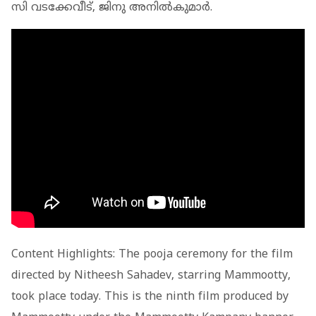
സി വടക്കേവീട്, ജിനു അനില്‍കുമാര്‍.
Content Highlights: The pooja ceremony for the film
directed by Nitheesh Sahadev, starring Mammootty,
took place today. This is the ninth film produced by